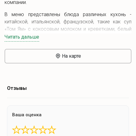
компании.
В меню представлены блюда различных кухонь -
китайской, итальянской, французской, такие как суп
«Том Ям» с кокосовым молоком и креветками, белый
дак-бургер с котлетой из утки и сливочно-грибным
Читать дальше
соусом, и многое другое.
В будние дни действует обеденное меню. Также в
На карте
наличии большой выбор алкогольных и
безалкогольных напитков.
Отзывы
Ваша оценка
★
★
★
★
★