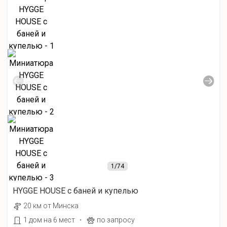
1
/74
HYGGE HOUSE с баней и купелью
20 км от Минска
·
1 дом на 6 мест
по запросу