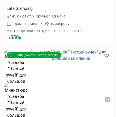
Lafa Glamping
45 км от ст.м. Уручье г. Минска
·
1 дом на 5 мест
по запросу
Место, где телефон нужен только для фото.
350
от
р.
Баня, джакузи, озеро, беседки