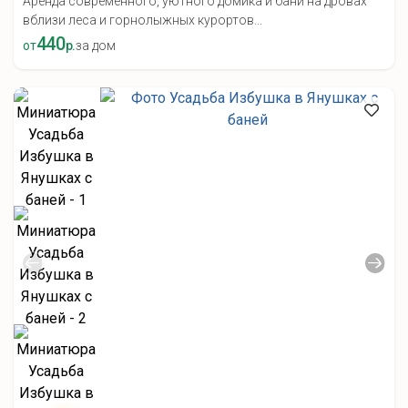
Аренда современного, уютного домика и бани на дровах
вблизи леса и горнолыжных курортов...
440
от
р.
за дом