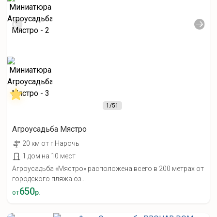
1
/51
Агроусадьба Мястро
20 км от г.Нарочь
1 дом на 10 мест
Агроусадьба «Мястро» расположена всего в 200 метрах от
городского пляжа оз...
650
от
р.