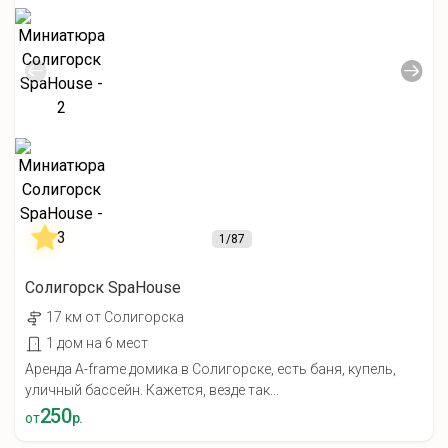
1
/87
Солигорск SpaHouse
17 км от Солигорска
1 дом на 6 мест
Аренда A-frame домика в Солигорске, есть баня, купель,
уличный бассейн. Кажется, везде так...
250
от
р.