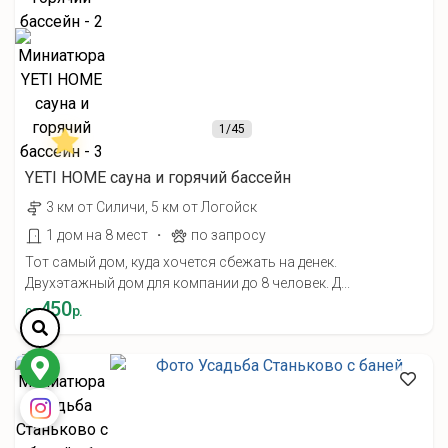
1
/45
YETI HOME cауна и горячий бассейн
3 км от Силичи, 5 км от Логойск
·
1 дом на 8 мест
по запросу
Тот самый дом, куда хочется сбежать на денек.
Двухэтажный дом для компании до 8 человек. Д...
450
от
р.