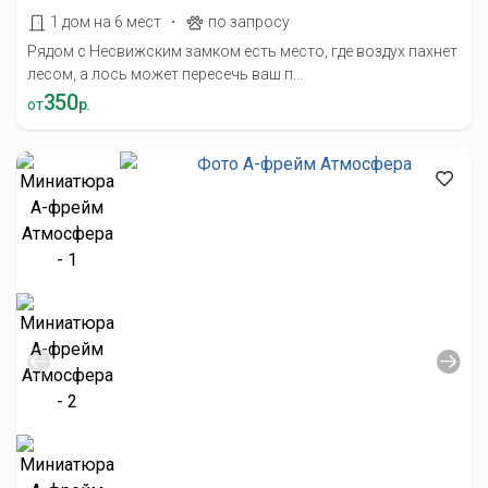
·
1 дом на 6 мест
по запросу
Рядом с Несвижским замком есть место, где воздух пахнет
лесом, а лось может пересечь ваш п...
350
от
р.