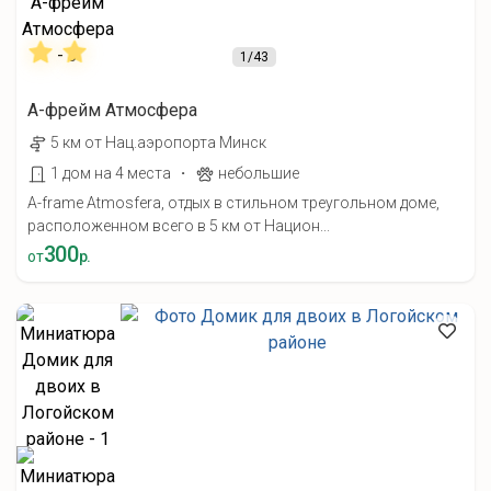
1
/43
А-фрейм Атмосфера
5 км от Нац.аэропорта Минск
·
1 дом на 4 места
небольшие
A-frame Atmosfera, отдых в стильном треугольном доме,
расположенном всего в 5 км от Национ...
300
от
р.