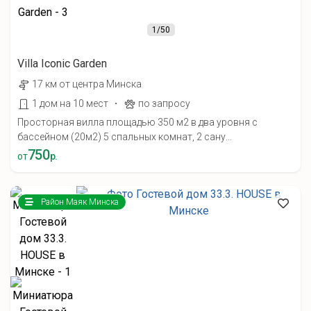
1
/50
Villa Iconic Garden
17 км от центра Минска
·
1 дом на 10 мест
по запросу
Просторная вилла площадью 350 м2 в два уровня с
бассейном (20м2) 5 спальных комнат, 2 сану...
750
от
р.
Район Маяк Минска