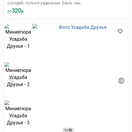
соседей, полное уединение. Баня, чан....
320
от
р.
1
/45