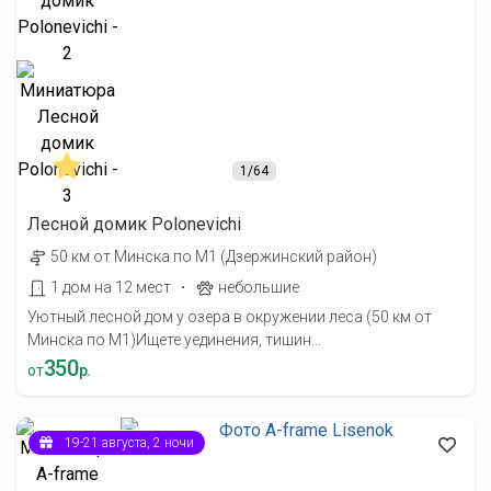
1
/64
Лесной домик Polonevichi
50 км от Минска по М1 (Дзержинский район)
·
1 дом на 12 мест
небольшие
Уютный лесной дом у озера в окружении леса (50 км от
Минска по М1) ​Ищете уединения, тишин...
350
от
р.
19-21 августа, 2 ночи