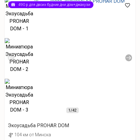
490 р для двоих будние дни дом+джакузи
1
/42
Экоусадьба PROHAR DOM
104 км от Минска