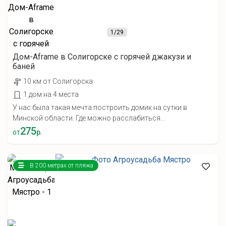
1
/29
Дом-Aframe в Солигорске с горячей джакузи и
баней
10 км от Солигорска
1 дом на 4 места
У нас была такая мечта построить домик на сутки в
Минской области. Где можно расслабиться...
275
от
р.
В 200 метрах от пляжа