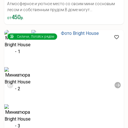
Атмосферное и уютное место со своим мини сосновым
лесом и собственным прудом.В доме могут...
450
от
р.
Силичи, Логойск рядом