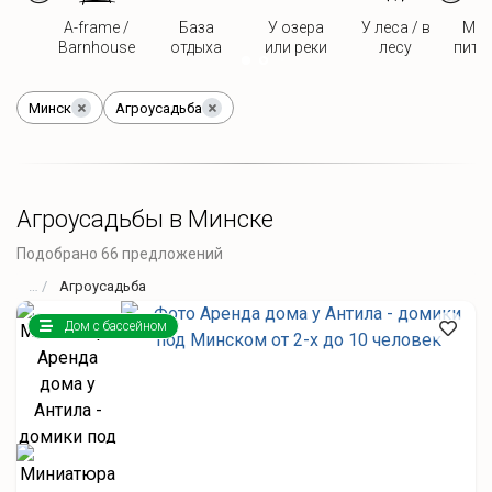
A-frame /
База
У озера
У леса / в
Мож
Barnhouse
отдыха
или реки
лесу
пито
Минск
Агроусадьба
Агроусадьбы в Минске
Подобрано 66 предложений
Агроусадьба
Дом с бассейном