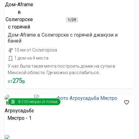
1
/29
Дом-Aframe в Солигорске с горячей джакузи и
баней
10 км от Солигорска
1 дом на 4 места
У нас была такая мечта построить домик на сутки в
Минской области. Где можно расслабиться...
275
от
р.
В 200 метрах от пляжа