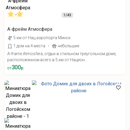
1
/43
А-фрейм Атмосфера
5 км от Нац.аэропорта Минск
·
1 дом на 4 места
небольшие
A-frame Atmosfera, отдых в стильном треугольном доме,
расположенном всего в 5 км от Национ...
300
от
р.