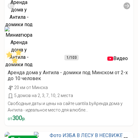
1
/103
Видео
Аренда дома у Антила - домики под Минском от 2-х
до 10 человек
20 км от Минска
5 домов на 2, 3, 7, 10, 2 места
Свободные даты и цены на сайте uantila.byАренда дома у
Антила - идеальное место для влюбле...
300
от
р.