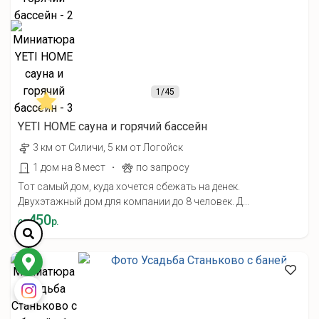
1
/45
YETI HOME cауна и горячий бассейн
3 км от Силичи, 5 км от Логойск
·
1 дом на 8 мест
по запросу
Тот самый дом, куда хочется сбежать на денек.
Двухэтажный дом для компании до 8 человек. Д...
450
от
р.