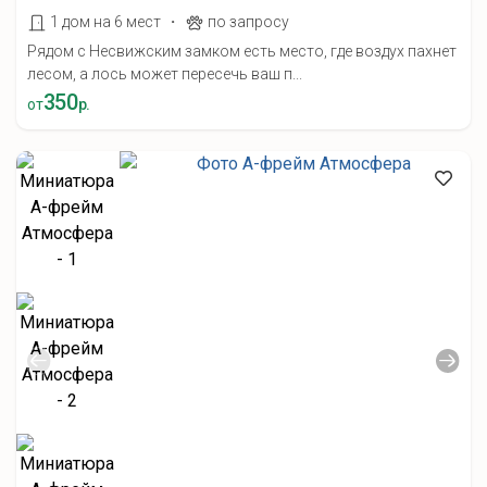
·
1 дом на 6 мест
по запросу
Рядом с Несвижским замком есть место, где воздух пахнет
лесом, а лось может пересечь ваш п...
350
от
р.