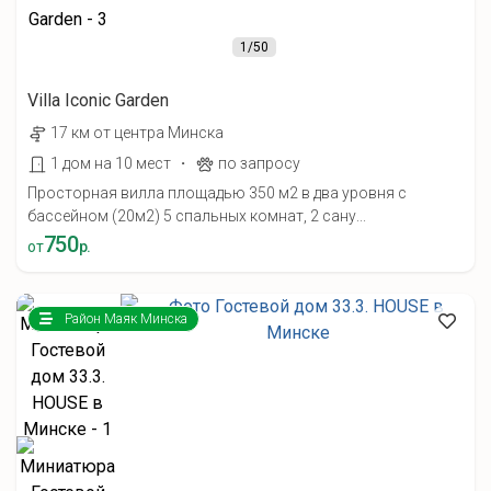
1
/50
Villa Iconic Garden
17 км от центра Минска
·
1 дом на 10 мест
по запросу
Просторная вилла площадью 350 м2 в два уровня с
бассейном (20м2) 5 спальных комнат, 2 сану...
750
от
р.
Район Маяк Минска