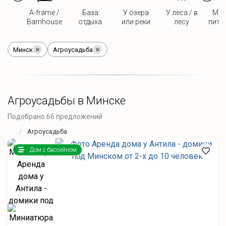
A-frame /
База
У озера
У леса / в
Мож
Barnhouse
отдыха
или реки
лесу
пито
Минск
Агроусадьба
Агроусадьбы в Минске
Подобрано 66 предложений
Агроусадьба
Дом с бассейном