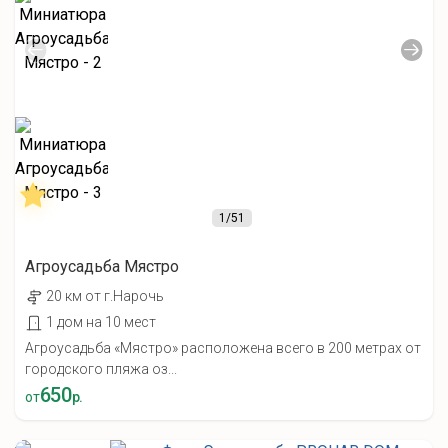
1
/51
Агроусадьба Мястро
20 км от г.Нарочь
1 дом на 10 мест
Агроусадьба «Мястро» расположена всего в 200 метрах от
городского пляжа оз...
650
от
р.