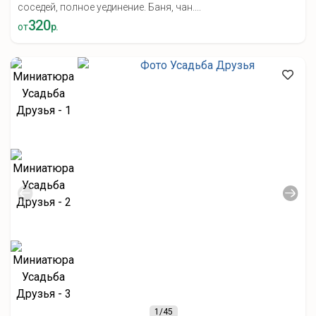
соседей, полное уединение. Баня, чан....
320
от
р.
1
/45