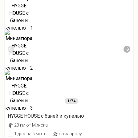
1
/74
HYGGE HOUSE с баней и купелью
20 км от Минска
·
1 дом на 6 мест
по запросу