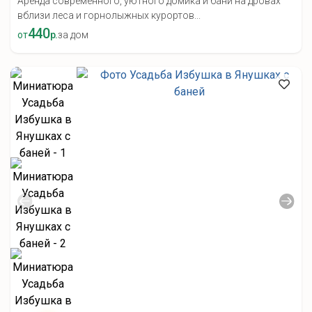
Аренда современного, уютного домика и бани на дровах
вблизи леса и горнолыжных курортов...
440
от
р.
за дом