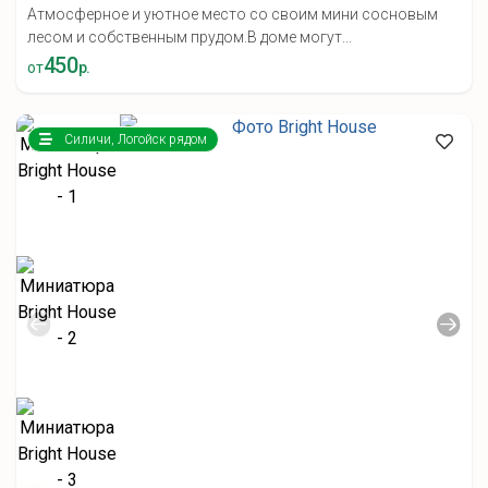
Атмосферное и уютное место со своим мини сосновым
лесом и собственным прудом.В доме могут...
450
от
р.
Силичи, Логойск рядом