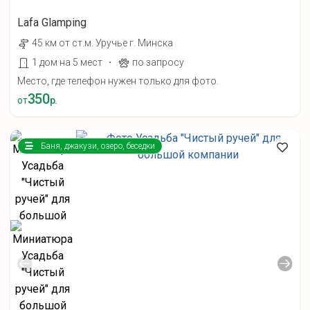
Lafa Glamping
45 км от ст.м. Уручье г. Минска
·
1 дом на 5 мест
по запросу
Место, где телефон нужен только для фото.
350
от
р.
Баня, джакузи, озеро, беседки