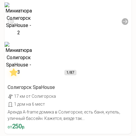
1
/87
Солигорск SpaHouse
17 км от Солигорска
1 дом на 6 мест
Аренда A-frame домика в Солигорске, есть баня, купель,
уличный бассейн. Кажется, везде так...
250
от
р.