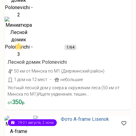
1
/64
Лесной домик Polonevichi
50 км от Минска по М1 (Дзержинский район)
·
1 дом на 12 мест
небольшие
Уютный лесной дом у озера в окружении леса (50 км от
Минска по М1) ​Ищете уединения, тишин...
350
от
р.
19-21 августа, 2 ночи