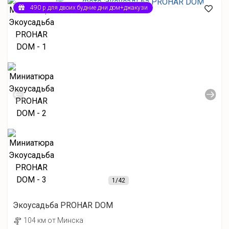
490 р для двоих будние дни дом+джакузи
1
/42
Экоусадьба PROHAR DOM
104 км от Минска