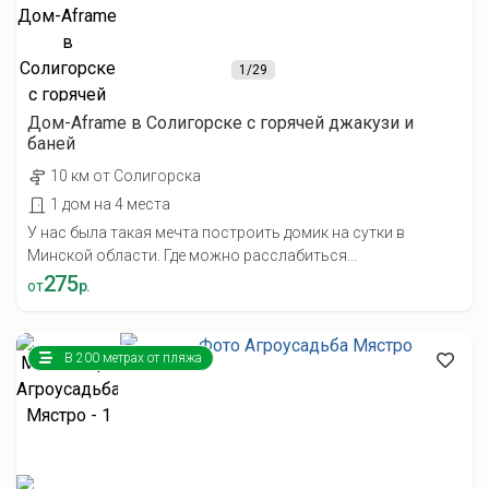
1
/29
Дом-Aframe в Солигорске с горячей джакузи и
баней
10 км от Солигорска
1 дом на 4 места
У нас была такая мечта построить домик на сутки в
Минской области. Где можно расслабиться...
275
от
р.
В 200 метрах от пляжа