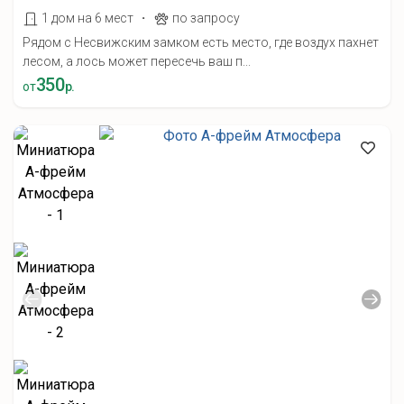
·
1 дом на 6 мест
по запросу
Рядом с Несвижским замком есть место, где воздух пахнет
лесом, а лось может пересечь ваш п...
350
от
р.