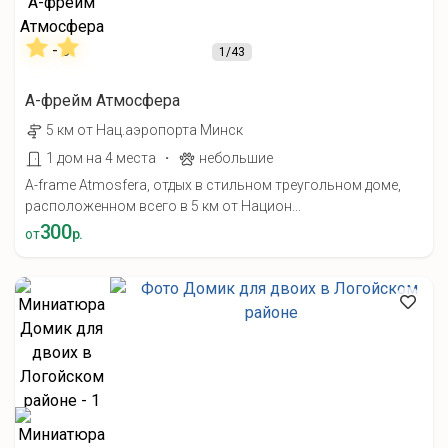
1
/43
А-фрейм Атмосфера
5 км от Нац.аэропорта Минск
·
1 дом на 4 места
небольшие
A-frame Atmosfera, отдых в стильном треугольном доме,
расположенном всего в 5 км от Национ...
300
от
р.