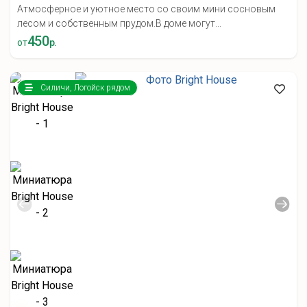
Атмосферное и уютное место со своим мини сосновым
лесом и собственным прудом.В доме могут...
450
от
р.
Силичи, Логойск рядом