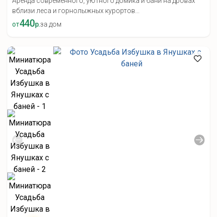
Аренда современного, уютного домика и бани на дровах
вблизи леса и горнолыжных курортов...
440
от
р.
за дом