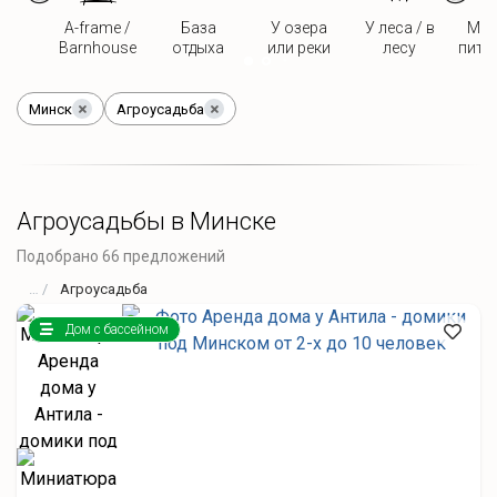
A-frame /
База
У озера
У леса / в
Мож
Barnhouse
отдыха
или реки
лесу
пито
Минск
Агроусадьба
Агроусадьбы в Минске
Подобрано 66 предложений
Агроусадьба
Дом с бассейном