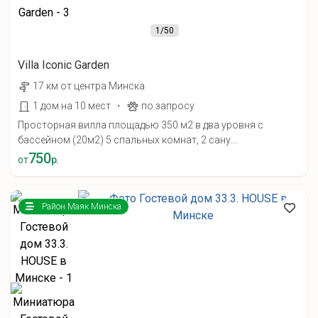
1
/50
Villa Iconic Garden
17 км от центра Минска
·
1 дом на 10 мест
по запросу
Просторная вилла площадью 350 м2 в два уровня с
бассейном (20м2) 5 спальных комнат, 2 сану...
750
от
р.
Район Маяк Минска