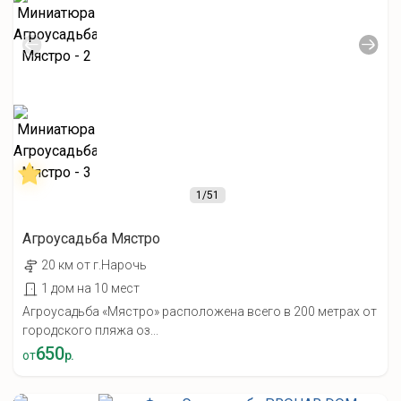
1
/51
Агроусадьба Мястро
20 км от г.Нарочь
1 дом на 10 мест
Агроусадьба «Мястро» расположена всего в 200 метрах от
городского пляжа оз...
650
от
р.