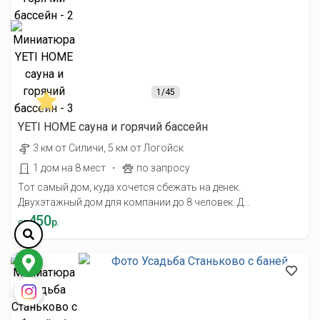
1
/45
YETI HOME cауна и горячий бассейн
3 км от Силичи, 5 км от Логойск
·
1 дом на 8 мест
по запросу
Тот самый дом, куда хочется сбежать на денек.
Двухэтажный дом для компании до 8 человек. Д...
450
от
р.