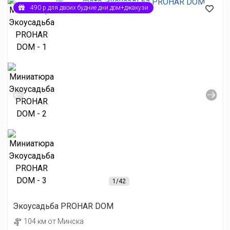
490 р для двоих будние дни дом+джакузи
1
/42
Экоусадьба PROHAR DOM
104 км от Минска