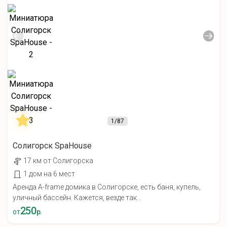
1
/87
Солигорск SpaHouse
17 км от Солигорска
1 дом на 6 мест
Аренда A-frame домика в Солигорске, есть баня, купель,
уличный бассейн. Кажется, везде так...
250
от
р.