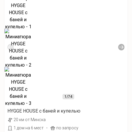
1
/74
HYGGE HOUSE с баней и купелью
20 км от Минска
·
1 дом на 6 мест
по запросу