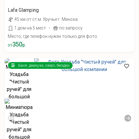
Lafa Glamping
45 км от ст.м. Уручье г. Минска
·
1 дом на 5 мест
по запросу
Место, где телефон нужен только для фото.
350
от
р.
Баня, джакузи, озеро, беседки