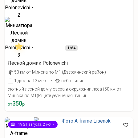
1
/64
Лесной домик Polonevichi
50 км от Минска по М1 (Дзержинский район)
·
1 дом на 12 мест
небольшие
Уютный лесной дом у озера в окружении леса (50 км от
Минска по М1) ​Ищете уединения, тишин...
350
от
р.
19-21 августа, 2 ночи