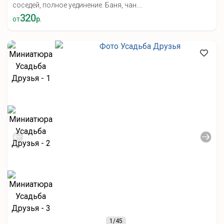
соседей, полное уединение. Баня, чан....
320
от
р.
1
/45