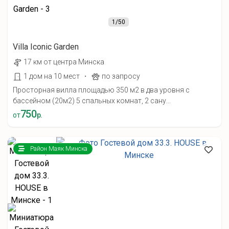
1
/50
Villa Iconic Garden
17 км от центра Минска
·
1 дом на 10 мест
по запросу
Просторная вилла площадью 350 м2 в два уровня с
бассейном (20м2) 5 спальных комнат, 2 сану...
750
от
р.
Район Маяк Минска