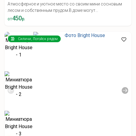
Атмосферное и уютное место со своим мини сосновым
лесом и собственным прудом.В доме могут...
450
от
р.
Силичи, Логойск рядом