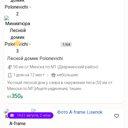
1
/64
Лесной домик Polonevichi
50 км от Минска по М1 (Дзержинский район)
·
1 дом на 12 мест
небольшие
Уютный лесной дом у озера в окружении леса (50 км от
Минска по М1) ​Ищете уединения, тишин...
350
от
р.
19-21 августа, 2 ночи