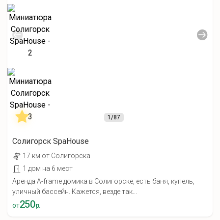
1
/87
Солигорск SpaHouse
17 км от Солигорска
1 дом на 6 мест
Аренда A-frame домика в Солигорске, есть баня, купель,
уличный бассейн. Кажется, везде так...
250
от
р.