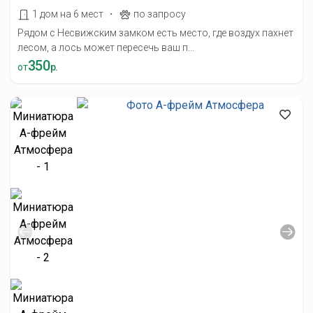
·
1 дом на 6 мест
по запросу
Рядом с Несвижским замком есть место, где воздух пахнет
лесом, а лось может пересечь ваш п...
350
от
р.