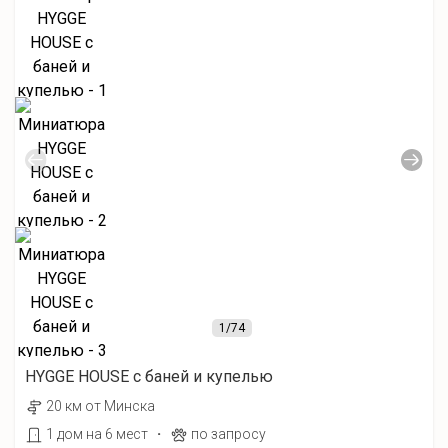
1
/74
HYGGE HOUSE с баней и купелью
20 км от Минска
·
1 дом на 6 мест
по запросу