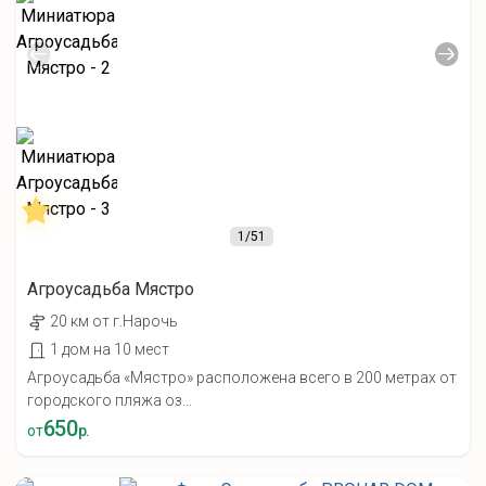
1
/51
Агроусадьба Мястро
20 км от г.Нарочь
1 дом на 10 мест
Агроусадьба «Мястро» расположена всего в 200 метрах от
городского пляжа оз...
650
от
р.