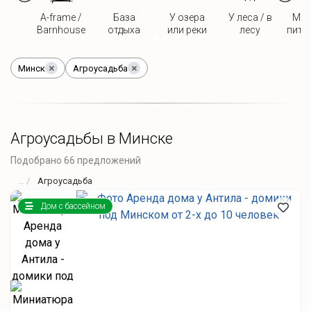
A-frame /
База
У озера
У леса / в
Мож
Barnhouse
отдыха
или реки
лесу
пито
Минск
Агроусадьба
Агроусадьбы в Минске
Подобрано 66 предложений
Агроусадьба
Дом с бассейном