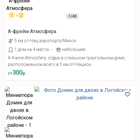
1
/43
А-фрейм Атмосфера
5 км от Нац.аэропорта Минск
·
1 дом на 4 места
небольшие
A-frame Atmosfera, отдых в стильном треугольном доме,
расположенном всего в 5 км от Национ...
300
от
р.