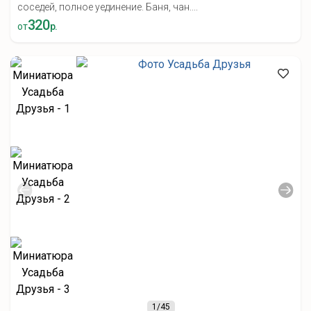
соседей, полное уединение. Баня, чан....
320
от
р.
1
/45