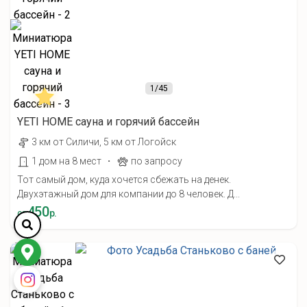
1
/45
YETI HOME cауна и горячий бассейн
3 км от Силичи, 5 км от Логойск
·
1 дом на 8 мест
по запросу
Тот самый дом, куда хочется сбежать на денек.
Двухэтажный дом для компании до 8 человек. Д...
450
от
р.