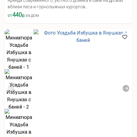
Аренда современного, уютного домика и бани на дровах
вблизи леса и горнолыжных курортов...
440
от
р.
за дом