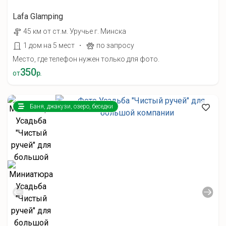
Lafa Glamping
45 км от ст.м. Уручье г. Минска
·
1 дом на 5 мест
по запросу
Место, где телефон нужен только для фото.
350
от
р.
Баня, джакузи, озеро, беседки