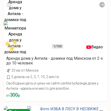
1
/103
Видео
Аренда дома у Антила - домики под Минском от 2-х
до 10 человек
20 км от Минска
5 домов на 2, 3, 7, 10, 2 места
Свободные даты и цены на сайте uantila.byАренда дома у
Антила - идеальное место для влюбле...
300
от
р.