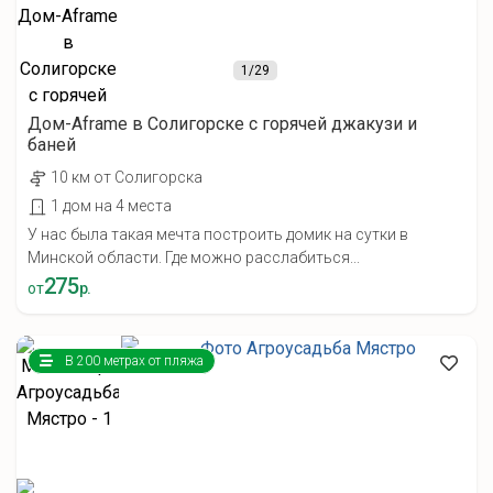
1
/29
Дом-Aframe в Солигорске с горячей джакузи и
баней
10 км от Солигорска
1 дом на 4 места
У нас была такая мечта построить домик на сутки в
Минской области. Где можно расслабиться...
275
от
р.
В 200 метрах от пляжа