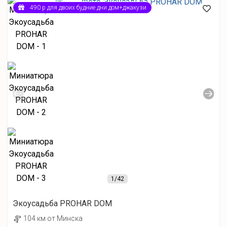
490 р для двоих будние дни дом+джакузи
1
/42
Экоусадьба PROHAR DOM
104 км от Минска