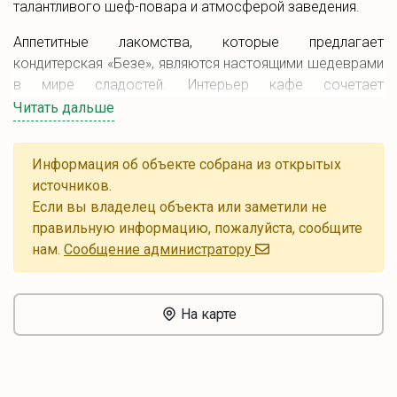
талантливого шеф-повара и атмосферой заведения.
Аппетитные лакомства, которые предлагает
кондитерская «Безе», являются настоящими шедеврами
в мире сладостей. Интерьер кафе сочетает
современные детали с уютной мебелью и создает
Читать дальше
идеальное место для различных мероприятий.
Меню заведения предлагает разнообразие блюд: от
Информация об объекте собрана из открытых
латиноамериканской и азиатской кухни до итальянских
источников.
пицц и испанских блюд. Особое внимание уделено
Если вы владелец объекта или заметили не
десертам, включая торты, пирожные и другие угощения,
правильную информацию, пожалуйста, сообщите
приготовленные с любовью и профессионализмом.
нам.
Cообщение администратору
На карте