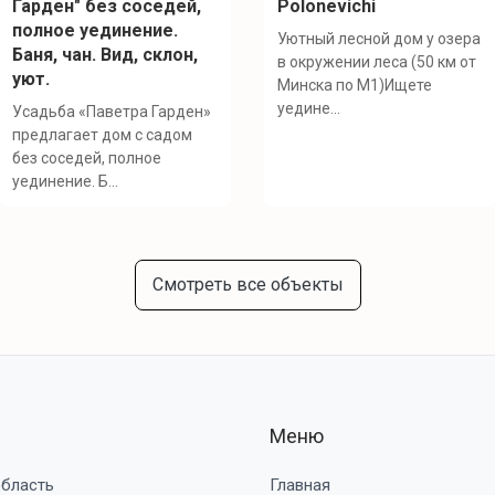
Гарден" без соседей,
Polonevichi
полное уединение.
Уютный лесной дом у озера
Баня, чан. Вид, склон,
в окружении леса (50 км от
уют.
Минска по М1) ​Ищете
уедине...
Усадьба «Паветра Гарден»
предлагает дом с садом
без соседей, полное
уединение. Б...
Смотреть все объекты
Меню
область
Главная