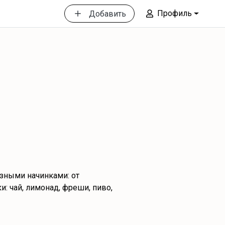
Профиль
Добавить
азными начинками: от
: чай, лимонад, фреши, пиво,