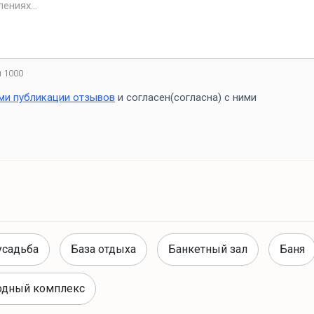
 1000
ми публикации отзывов
и согласен(согласна) с ними
усадьба
База отдыха
Банкетный зал
Баня
одный комплекс