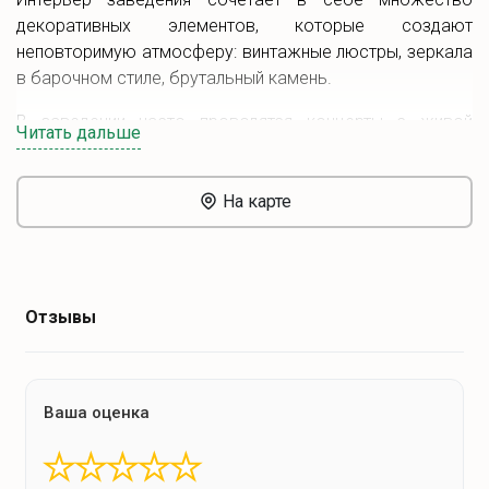
декоративных элементов, которые создают
неповторимую атмосферу: винтажные люстры, зеркала
в барочном стиле, брутальный камень.
В заведении часто проводятся концерты с живой
Читать дальше
музыкой.
Здесь работает
Wi-Fi
. Имеется парковка.
На карте
Отзывы
Ваша оценка
★
★
★
★
★