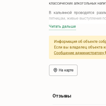
классических алкогольных напит
В кальянной проводятся разл
пятницам, живые выступления п
Читать дальше
В кафе Hookah Place by Smokkin 
Информация об объекте собр
Если вы владелец объекта и
Cообщение администратору
На карте
Отзывы