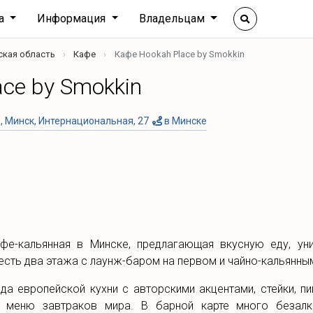
ха
Информация
Владельцам
ская область
Кафе
Кафе Hookah Place by Smokkin
ce by Smokkin
, Минск, Интернациональная, 27
в Минске
афе-кальянная в Минске, предлагающая вкусную еду, ун
есть два этажа с лаунж-баром на первом и чайно-кальянны
а европейской кухни с авторскими акцентами, стейки, пи
е меню завтраков мира. В барной карте много безалко