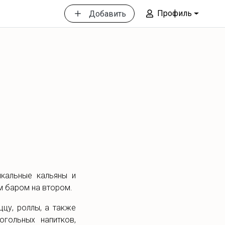
Профиль
Добавить
икальные кальяны и
м баром на втором.
ццу, роллы, а также
гольных напитков,