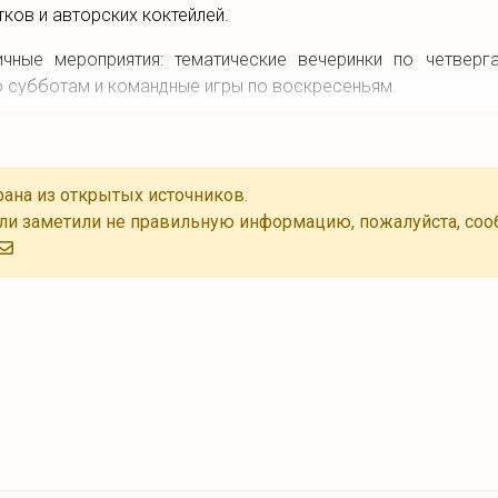
ков и авторских коктейлей.
ичные мероприятия: тематические вечеринки по четверг
о субботам и командные игры по воскресеньям.
есть Wi-Fi.
ана из открытых источников.
ли заметили не правильную информацию, пожалуйста, соо