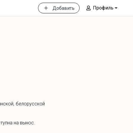
Профиль
Добавить
янской, белорусской
тупна на вынос.