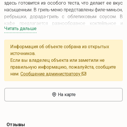
здесь готовится из особого теста, что делает ее вкус
насыщенным. В гриль-меню представлены филе-миньон,
ребрышки, дорада-гриль с облепиховым соусом. В
кафе предлагается разнообразное коктейльное и
Читать дальше
винное меню, которое регулярно пополняется
сезонными блюдами и напитками. С 12 до 16 часов в
будни действует обеденное меню. Пятницы и субботы в
Информация об объекте собрана из открытых
кафе устраиваются выступления живых исполнителей,
источников.
диджеев. Летом на террасе проводятся вечеринки.
Если вы владелец объекта или заметили не
Кроме того, в "САД" работает Wi-Fi и имеется парковка.
правильную информацию, пожалуйста, сообщите
нам.
Cообщение администратору
На карте
Отзывы