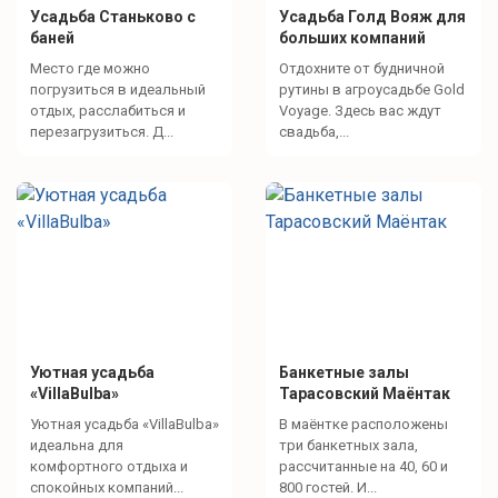
Усадьба Станьково с
Усадьба Голд Вояж для
баней
больших компаний
Место где можно
Отдохните от будничной
погрузиться в идеальный
рутины в агроусадьбе Gold
отдых, расслабиться и
Voyage. Здесь вас ждут
перезагрузиться. Д...
свадьба,...
Уютная усадьба
Банкетные залы
«VillaBulba»
Тарасовский Маёнтак
Уютная усадьба «VillaBulba»
В маёнтке расположены
идеальна для
три банкетных зала,
комфортного отдыха и
рассчитанные на 40, 60 и
спокойных компаний...
800 гостей. И...