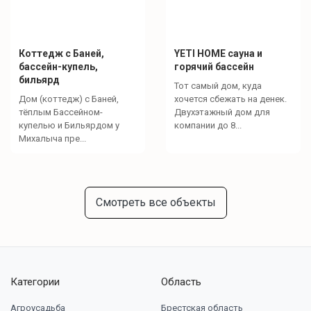
Коттедж с Баней,
YETI HOME cауна и
бассейн-купель,
горячий бассейн
бильярд
Тот самый дом, куда
Дом (коттедж) с Баней,
хочется сбежать на денек.
тёплым Бассейном-
Двухэтажный дом для
купелью и Бильярдом у
компании до 8...
Михалыча пре...
Смотреть все объекты
Категории
Область
Агроусадьба
Брестская область