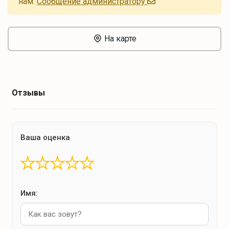
нам.
Cообщение администратору
На карте
Отзывы
Ваша оценка
★
★
★
★
★
Имя: