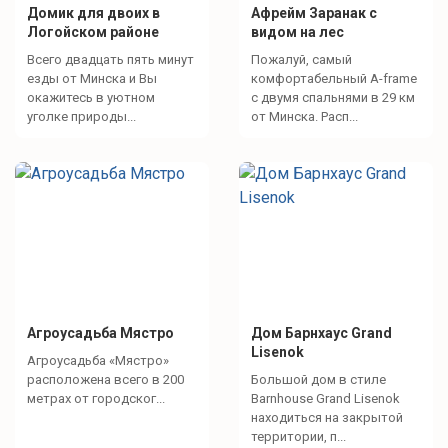
Домик для двоих в
Афрейм Заранак с
Логойском районе
видом на лес
Всего двадцать пять минут
Пожалуй, самый
езды от Минска и Вы
комфортабельный A-frame
окажитесь в уютном
с двумя спальнями в 29 км
уголке природы...
от Минска. Расп...
Агроусадьба Мястро
Дом Барнхаус Grand
Lisenok
Агроусадьба «Мястро»
расположена всего в 200
Большой дом в стиле
метрах от городског...
Barnhouse Grand Lisenok
находиться на закрытой
территории, п...