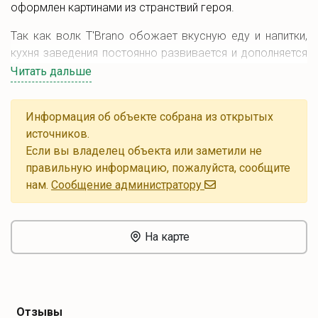
оформлен картинами из странствий героя.
Так как волк T'Brano обожает вкусную еду и напитки,
кухня заведения постоянно развивается и дополняется
новыми блюдами. В меню заведения представлены
Читать дальше
блюда Германии, Чехии, стран Скандинавии, Венгрии и
Польши.
Информация об объекте собрана из открытых
В кафе имеется большая сцена, на которой выступают
источников.
различные диджеи и музыканты. Здесь также
Если вы владелец объекта или заметили не
проводятся спортивные трансляции.
правильную информацию, пожалуйста, сообщите
нам.
Cообщение администратору
В заведении возможно провести праздники и
мероприятия: дни рождения, корпоративы, банкеты. Для
мероприятий есть специальное банкетное меню.
На карте
В кафе T'Brano работает Wi-Fi. Имеется парковка.
Отзывы