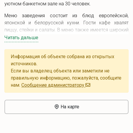
уютном банкетном зале на 30 человек.
Меню заведения состоит из блюд европейской,
японской и белорусской кухни. Гости кафе хвалят
пиццу, стейки и салаты. В меню также имеется широкий
перечень разливного пива, коктейлей и прочих
Читать дальше
напитков.
В кафе Terra pizza (Терра пицца) работает
бесплатный
Информация об объекте собрана из открытых
Wi-Fi
. Имеется
парковка
.
источников.
Если вы владелец объекта или заметили не
правильную информацию, пожалуйста, сообщите
нам.
Cообщение администратору
На карте