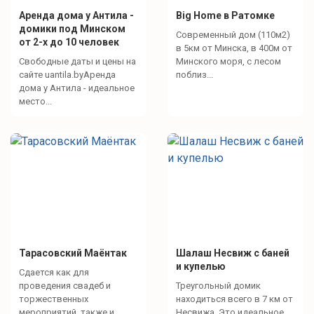
Аренда дома у Антила -
Big Home в Ратомке
домики под Минском
Современный дом (110м2)
от 2-х до 10 человек
в 5км от Минска, в 400м от
Свободные даты и цены на
Минского моря, с лесом
сайте uantila.byАренда
поблиз...
дома у Антила - идеальное
место...
Тарасовский Маёнтак
Шалаш Несвиж с баней
и купелью
Сдается как для
проведения свадеб и
Треугольный домик
торжественных
находиться всего в 7 км от
мероприятий, также и
Несвижа. Это идеальное