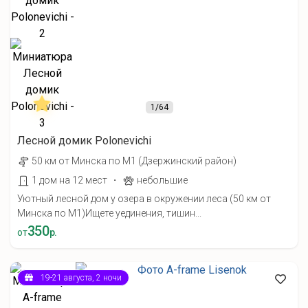
1
/64
Лесной домик Polonevichi
50 км от Минска по М1 (Дзержинский район)
·
1 дом на 12 мест
небольшие
Уютный лесной дом у озера в окружении леса (50 км от
Минска по М1) ​Ищете уединения, тишин...
350
от
р.
19-21 августа, 2 ночи