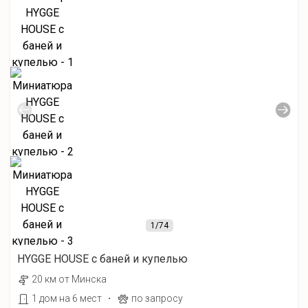
1
/74
HYGGE HOUSE с баней и купелью
20 км от Минска
·
1 дом на 6 мест
по запросу