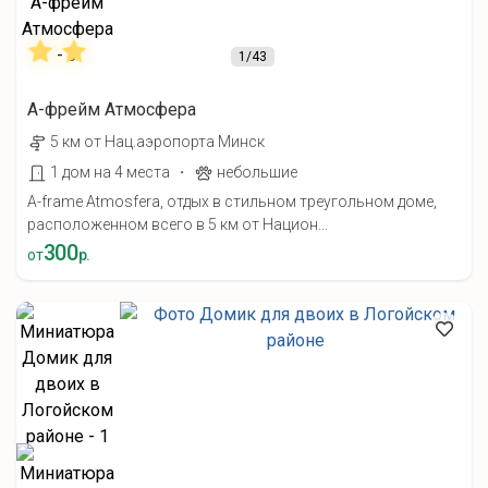
1
/43
А-фрейм Атмосфера
5 км от Нац.аэропорта Минск
·
1 дом на 4 места
небольшие
A-frame Atmosfera, отдых в стильном треугольном доме,
расположенном всего в 5 км от Национ...
300
от
р.