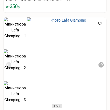
комфортное место на закрытой террит...
350
от
р.
1
/26