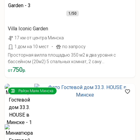
1
/50
Villa Iconic Garden
17 км от центра Минска
·
1 дом на 10 мест
по запросу
Просторная вилла площадью 350 м2 в два уровня с
бассейном (20м2) 5 спальных комнат, 2 сану...
750
от
р.
Район Маяк Минска