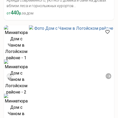
Аренда современного, уютного домика и бани на дровах
вблизи леса и горнолыжных курортов...
440
от
р.
за дом