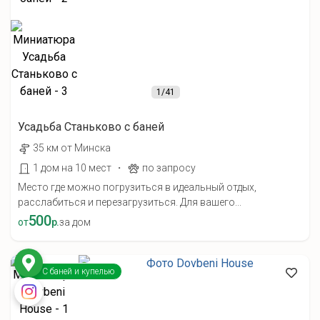
1
/41
Усадьба Станьково с баней
35 км от Минска
·
1 дом на 10 мест
по запросу
Место где можно погрузиться в идеальный отдых,
расслабиться и перезагрузиться. Для вашего...
500
от
р.
за дом
С баней и купелью