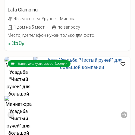
Lafa Glamping
45 км от ст.м. Уручье г. Минска
·
1 дом на 5 мест
по запросу
Место, где телефон нужен только для фото.
350
от
р.
Баня, джакузи, озеро, беседки