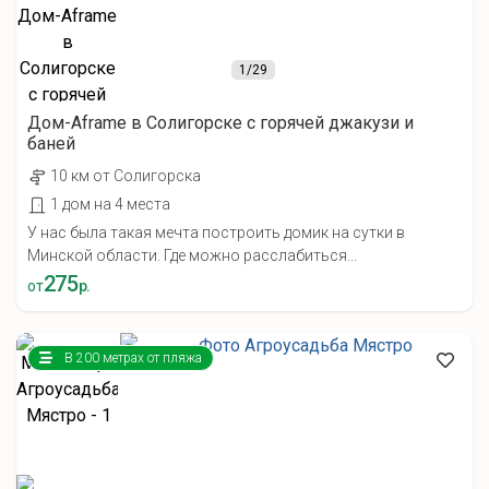
1
/29
Дом-Aframe в Солигорске с горячей джакузи и
баней
10 км от Солигорска
1 дом на 4 места
У нас была такая мечта построить домик на сутки в
Минской области. Где можно расслабиться...
275
от
р.
В 200 метрах от пляжа