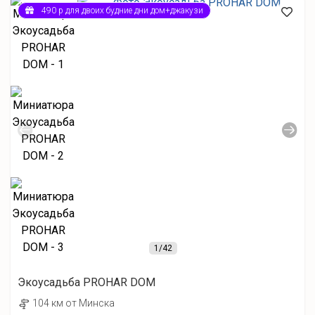
490 р для двоих будние дни дом+джакузи
1
/42
Экоусадьба PROHAR DOM
104 км от Минска