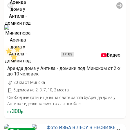
1
/103
Видео
Аренда дома у Антила - домики под Минском от 2-х
до 10 человек
20 км от Минска
5 домов на 2, 3, 7, 10, 2 места
Свободные даты и цены на сайте uantila.byАренда дома у
Антила - идеальное место для влюбле...
300
от
р.