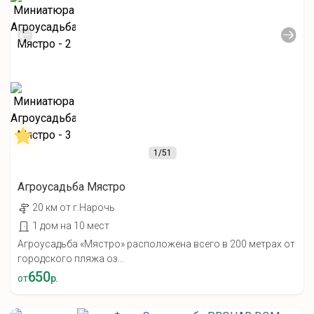
1
/51
Агроусадьба Мястро
20 км от г.Нарочь
1 дом на 10 мест
Агроусадьба «Мястро» расположена всего в 200 метрах от
городского пляжа оз...
650
от
р.