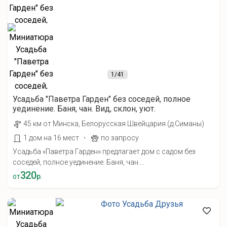
1
/41
Усадьба "Паветра Гарден" без соседей, полное
уединение. Баня, чан. Вид, склон, уют.
45 км от Минска, Белорусская Швейцария (д.Симаны)
·
1 дом на 16 мест
по запросу
Усадьба «Паветра Гарден» предлагает дом с садом без
соседей, полное уединение. Баня, чан....
320
от
р.