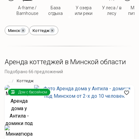
A-frame /
База
У озера
У леса / в
Мож
Barnhouse
отдыха
или реки
лесу
пито
Минск
Коттедж
Аренда коттеджей в Минской области
Подобрано 66 предложений
Коттедж
Дом с бассейном