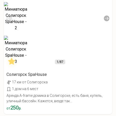
1
/87
Солигорск SpaHouse
17 км от Солигорска
1 дом на 6 мест
Аренда A-frame домика в Солигорске, есть баня, купель,
уличный бассейн. Кажется, везде так...
250
от
р.