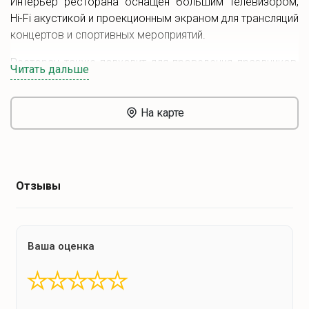
Интерьер ресторана оснащен большим телевизором,
Hi-Fi акустикой и проекционным экраном для трансляций
концертов и спортивных мероприятий.
Ресторан также подходит для проведения праздников,
Читать дальше
включая официальные приемы, детские мероприятия и
свадьбы. Возможно подключение к Wi-Fi и имеется
парковка.
На карте
Отзывы
Ваша оценка
★
★
★
★
★