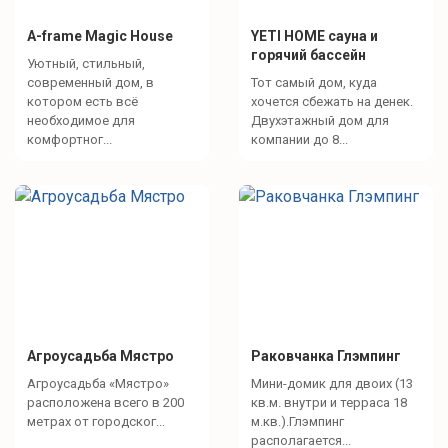
A-frame Magic House
YETI HOME cауна и
горячий бассейн
Уютный, стильный,
современный дом, в
Тот самый дом, куда
котором есть всё
хочется сбежать на денек.
необходимое для
Двухэтажный дом для
комфортног...
компании до 8...
Агроусадьба Мястро
Раковчанка Глэмпинг
Агроусадьба «Мястро»
Мини-домик для двоих (13
расположена всего в 200
кв.м. внутри и терраса 18
метрах от городског...
м.кв.).Глэмпинг
располагается...