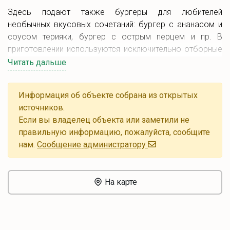
Здесь подают также бургеры для любителей
необычных вкусовых сочетаний: бургер с ананасом и
соусом терияки, бургер с острым перцем и пр. В
приготовлении используются исключительно отборные
ингредиенты.
Читать дальше
Особенность бургерной в том, что здесь не
используют полуфабрикаты и заготовки - котлеты
Информация об объекте собрана из открытых
готовят на открытом огне только после получения
источников.
заказа.
Если вы владелец объекта или заметили не
правильную информацию, пожалуйста, сообщите
В ресторане действует система RE-FILL, согласно
нам.
Cообщение администратору
которой гости платят за стакан и получают
неограниченный доступ к напиткам.
На карте