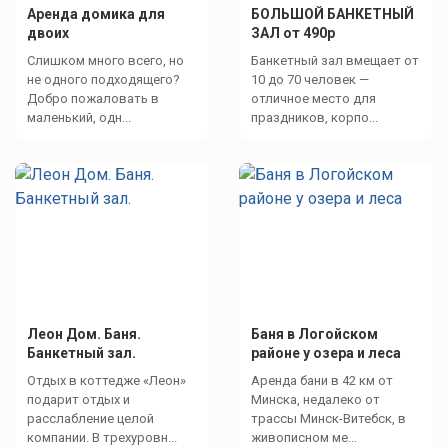
Аренда домика для
БОЛЬШОЙ БАНКЕТНЫЙ
двоих
ЗАЛ от 490р
Слишком много всего, но
Банкетный зал вмещает от
не одного подходящего?
10 до 70 человек —
Добро пожаловать в
отличное место для
маленький, одн...
праздников, корпо...
Леон Дом. Баня.
Баня в Логойском
Банкетный зал.
районе у озера и леса
Отдых в коттедже «Леон»
Аренда бани в 42 км от
подарит отдых и
Минска, недалеко от
расслабление целой
трассы Минск-Витебск, в
компании. В трехуровн...
живописном ме...