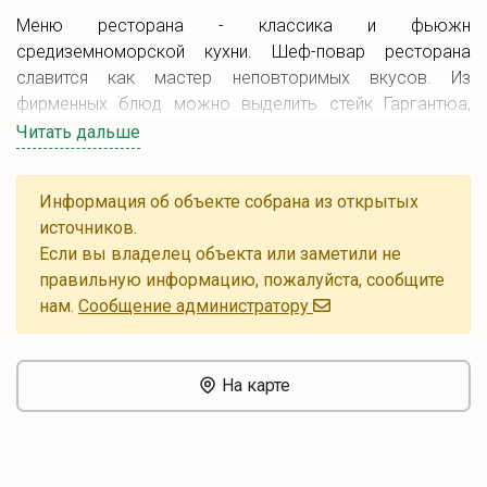
Меню ресторана - классика и фьюжн
средиземноморской кухни. Шеф-повар ресторана
славится как мастер неповторимых вкусов. Из
фирменных блюд можно выделить стейк Гаргантюа,
фуа-гра, утку с имбирно-медовом соусе, розового
Читать дальше
тунца. Из десертов оценили клубничную татингрушу и
горячий флан. Также в ресторане представлена
Информация об объекте собрана из открытых
широкая винная карта.
источников.
В ресторане
\"Пиаффе\"
работает Wi-Fi. Имеется
Если вы владелец объекта или заметили не
парковка.
правильную информацию, пожалуйста, сообщите
нам.
Cообщение администратору
На карте