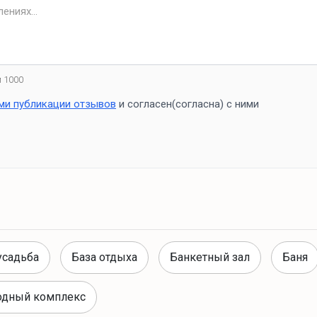
 1000
ми публикации отзывов
и согласен(согласна) с ними
усадьба
База отдыха
Банкетный зал
Баня
одный комплекс