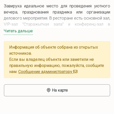
Завируха идеальное место для проведения уютного
вечера, празднования праздника или организации
делового мероприятия. В ресторане есть основной зал,
VIP-зал "Старажытная зала" и конференц-зал в
рыцарском стиле для различных мероприятий и
Читать дальше
количества гостей.
Также в ресторане есть бильярд для любителей игры.
Информация об объекте собрана из открытых
источников.
Если вы владелец объекта или заметили не
правильную информацию, пожалуйста, сообщите
нам.
Cообщение администратору
На карте