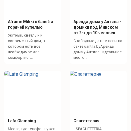
Aframe Mikki с баней и
Аренда дома у Антила -
горячей купелью
домики под Минском
от 2-х до 10 человек
Уютный, светлый и
современный дом, в
Свободные даты и цены на
котором есть всё
сайте uantila.byАренда
необходимое для
дома у Антила - идеальное
комфортног...
место...
Lafa Glamping
Спагеттерия
Место, где телефон нужен
SPAGHETTERIA —