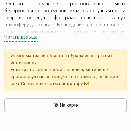
Ресторан предлагает разнообразное меню
белорусской и европейской кухни по доступным ценам.
Терраса освещена фонарями, создавая приятную
атмосферу для отдыха. В заведении также есть барная
зона с широким выбором напитков. На территории
Читать дальше
комплекса есть павильон для мероприятий, каминный
зал и мангальная зона. Ресторан имеет вместимость
200 человек и предлагает различные услуги, включая
Информация об объекте собрана из открытых
континентальный завтрак, кофе-брейки, банкеты и
источников.
индивидуальное меню для групп с различными
Если вы владелец объекта или заметили не
предпочтениями. Здесь также есть музыкальное
правильную информацию, пожалуйста, сообщите
оборудование для создания атмосферы.
нам.
Cообщение администратору
Мы ждем вас!
На карте