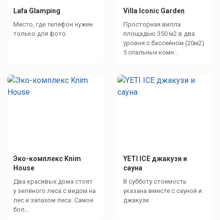
Lafa Glamping
Villa Iconic Garden
Место, где телефон нужен
Просторная вилла
только для фото.
площадью 350 м2 в два
уровня с бассейном (20м2)
5 спальных комн...
Эко-комплекс Knim
YETI ICE джакузи и
House
сауна
Два красивых дома стоят
В субботу стоимость
у зелёного леса с видом на
указана вместе с сауной и
лес и запахом леса. Самое
джакузи.
бол...