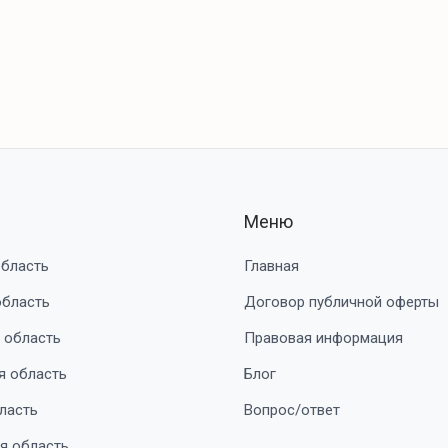
Меню
область
Главная
область
Договор публичной оферты
 область
Правовая информация
я область
Блог
ласть
Вопрос/ответ
я область