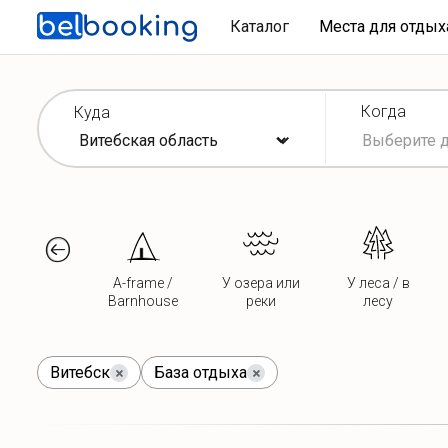
Каталог
Места для отды
Когда
Куда
A-frame /
У озера или
У леса / в
Barnhouse
реки
лесу
Витебск
База отдыха