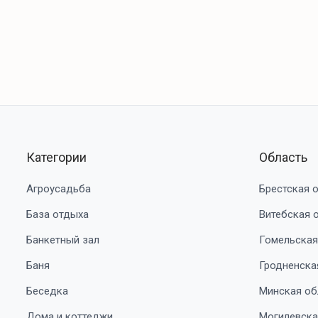
Категории
Область
Агроусадьба
Брестская 
База отдыха
Витебская 
Банкетный зал
Гомельская
Баня
Гродненска
Беседка
Минская об
Дома и коттеджи
Могилевска