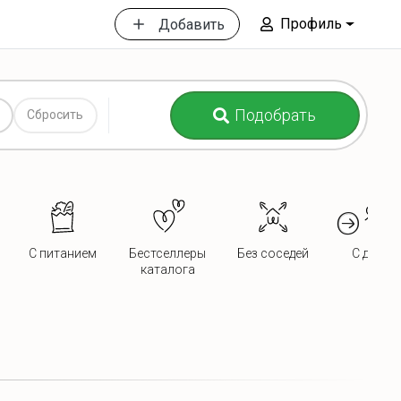
Профиль
Добавить
Подобрать
Сбросить
С питанием
Бестселлеры
Без соседей
С детьм
каталога