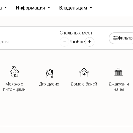
ха
Информация
Владельцам
Спальных мест
Фильтр
−
+
Любое
Можно с
Для двоих
Дома с баней
Джакузи и
питомцами
чаны