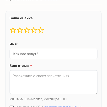
камин
Ваша оценка
Банные удобства
★
★
★
★
★
Баня
Индивидуальная программа парения
Имя:
Скраб
Освежающие витаминные напитки
музыкальные инструменты
Ваш отзыв:
*
Что для развлечений?
Минимум 10 символов, максимум 1000
Спокойный отдых