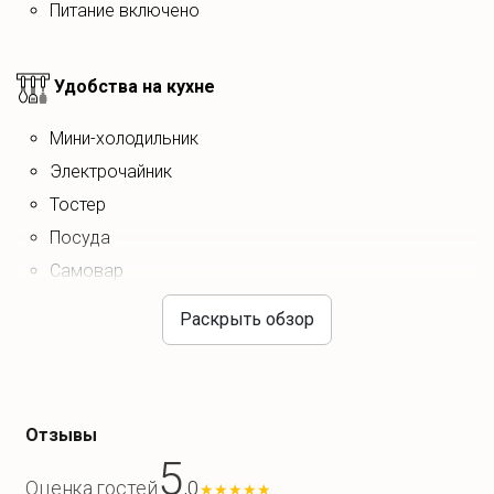
Питание включено
Удобства на кухне
Мини-холодильник
электрочайник
тостер
посуда
самовар
Раскрыть обзор
Что для отдыха?
Отзывы
Зоны отдыха
5
,0
Оценка гостей
★
★
★
★
★
терраса