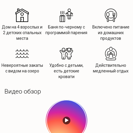
Дом на 4 взрослых и
Баня по-черному с
Включено питание
2 детских спальных
программой парения
из домашних
места
продуктов
Невероятные закаты
Удобно с детьми,
Действительно
с видом на озеро
есть детские
медленный отдых
кровати
Видео обзор