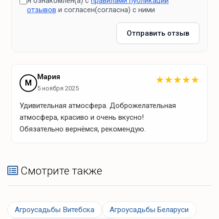
Я ознакомлен(а) с
правилами публикации
Скамейка на возвышенности для наблюдения за
отзывов
и согласен(согласна) с ними
закатами
Отправить отзыв
рыбалка
лесные прогулки
сбор грибов и ягод
Мария
★
★
★
★
★
М
5 ноября 2025
Активный отдых
Удивительная атмосфера. Доброжелательная
атмосфера, красиво и очень вкусно!
лыжи
Обязательно вернёмся, рекомендую.
Для детей
Смотрите также
детские кроватки
Агроусадьбы Витебска
Агроусадьбы Беларуси
Достопримечательности