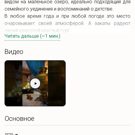
видом на маленькое озеро, идеально подходящий для
семейного уединения и воспоминаний о детстве.
В любое время года и при любой погоде это место
очаровывает своей атмосферой. А закаты радуют
своей красотой круглый год!
Читать дальше (~1 мин.)
В доме:
Видео
Общая спальня
с двуспальной кроватью
(зонирована шторами)
Дополнительная спальня
с двумя
односпальными кроватями
Две детские кроватки
Столовая зона
с мини-холодильником,
электрочайником и тостером
Санузел со всеми удобствами
Основное
Питание включено
– домашние блюда из натуральных
продуктов.