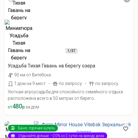
1
/37
Усадьба Тихая Гавань на берегу озера
90 км от Витебска
·
·
1 дом на 9 мест
по запросу
по запросу
Уютная агроусадьба для спокойного семейного отдыха
расположена всего в 50 метрах от берего...
480
от
р.
за дом
Баня, горячая купель
Отдыхайте дольше: –20% со 2 суток на аренду дома