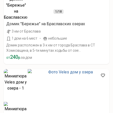
1
/18
Домик "Бережье" на Браславских озерах
3 км от Браслава
·
1 дом на 6 мест
небольшие
Домик расположен в 3-х км от города Браслава в СТ
Хомковщина, в 5-ти минутах ходьбы от озе...
240
от
р.
за дом