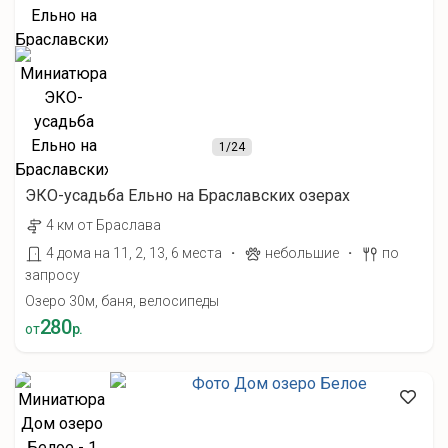
1
/24
ЭКО-усадьба Ельно на Браславских озерах
4 км от Браслава
·
·
4 дома на 11, 2, 13, 6 места
небольшие
по
запросу
Озеро 30м, баня, велосипеды
280
от
р.