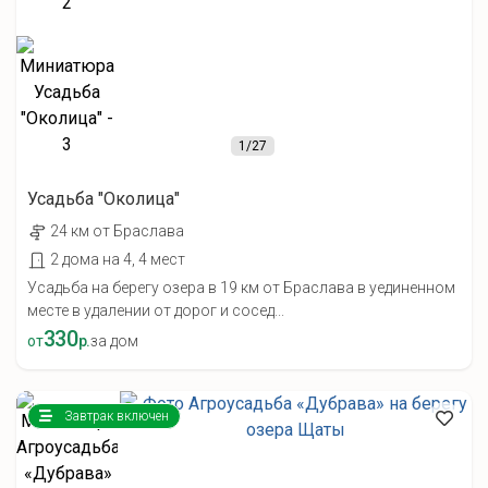
1
/27
Усадьба "Околица"
24 км от Браслава
2 дома на 4, 4 мест
Усадьба на берегу озера в 19 км от Браслава в уединенном
месте в удалении от дорог и сосед...
330
от
р.
за дом
Завтрак включен