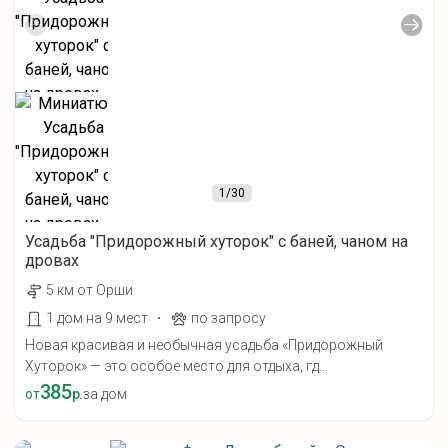
1
/30
Усадьба "Придорожный хуторок" с баней, чаном на
дровах
5 км от Орши
·
1 дом на 9 мест
по запросу
Новая красивая и необычная усадьба «Придорожный
Хуторок» — это особое место для отдыха, гд...
385
от
р.
за дом