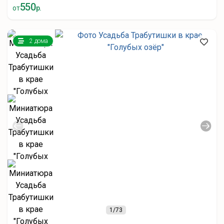
550
от
р.
2 дома
1
/73