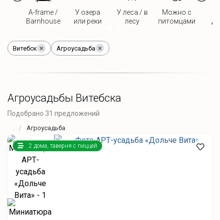
A-frame /
У озера
У леса / в
Можно с
Д
Barnhouse
или реки
лесу
питомцами
дв
Витебск
Агроусадьба
Агроусадьбы Витебска
Подобрано 31 предложений
Агроусадьба
2 дома, таверня с пиццей