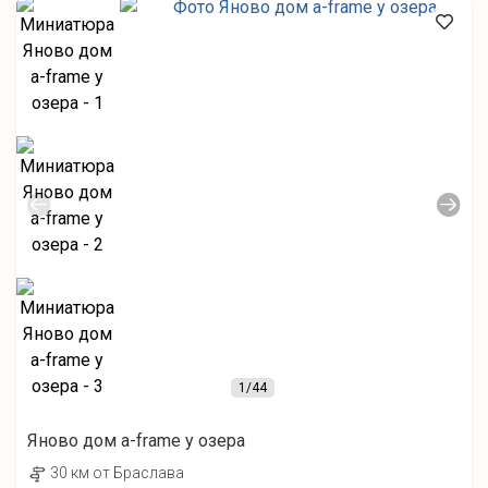
1
/44
Яново дом а-frame у озера
30 км от Браслава