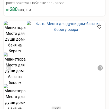
растворяется в пейзаже соснового...
280
от
р.
за дом
1
/22