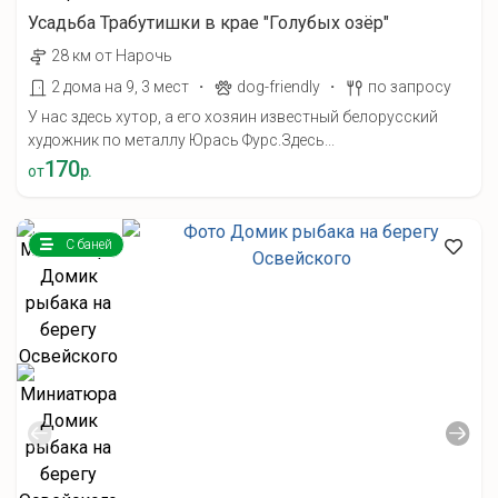
Усадьба Трабутишки в крае "Голубых озёр"
28 км от Нарочь
·
·
2 дома на 9, 3 мест
dog-friendly
по запросу
У нас здесь хутор, а его хозяин известный белорусский
художник по металлу Юрась Фурс.Здесь...
170
от
р.
С баней