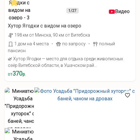
1
/27
Видео
Хутор Ягодки с видом на озеро
198 км от Минска, 90 км от Витебска
·
·
1 дом на 4 места
по запросу
полный
пансион
🌿 Хутор Ягодки — место для отдыха среди живописных
озёр Витебской области, в Ушачском рай...
370
от
р.