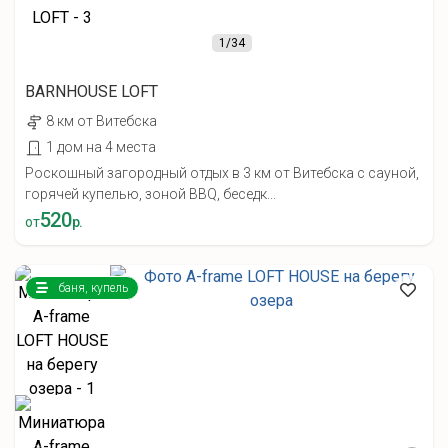
1
/34
BARNHOUSE LOFT
8 км от Витебска
1 дом на 4 места
Роскошный загородный отдых в 3 км от Витебска с сауной,
горячей купелью, зоной BBQ, беседк...
520
от
р.
баня, купель