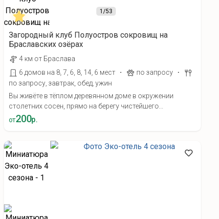
1
/53
Загородный клуб Полуостров сокровищ на
Браславских озёрах
4 км от Браслава
·
·
6 домов на 8, 7, 6, 8, 14, 6 мест
по запросу
по запросу, завтрак, обед, ужин
Вы живёте в тёплом деревянном доме в окружении
столетних сосен, прямо на берегу чистейшего...
200
р.
от