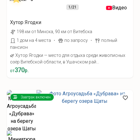
Видео
1
/21
Хутор Ягодки
198 км от Минска, 90 км от Витебска
·
·
1 дом на 4 места
по запросу
полный
пансион
🌿 Хутор Ягодки — место для отдыха среди живописных
озёр Витебской области, в Ушачском рай...
370
р.
от
Завтрак включен