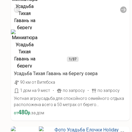
1
/37
Усадьба Тихая Гавань на берегу озера
90 км от Витебска
·
·
1 дом на 9 мест
по запросу
по запросу
Уютная агроусадьба для спокойного семейного отдыха
расположена всего в 50 метрах от берего...
480
р.
от
за дом