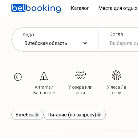
Каталог
Места для отды
Когда
Куда
A-frame /
У озера или
У леса / в
Barnhouse
реки
лесу
Витебск
Питание (по запросу)