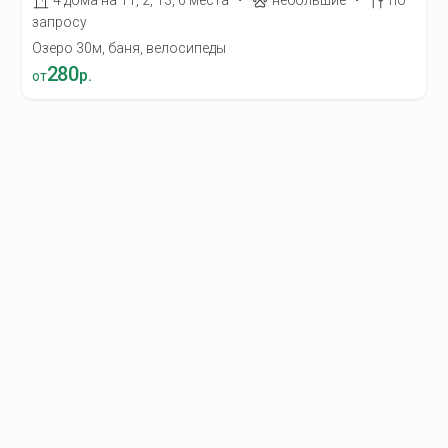
4 дома на 11, 2, 13, 6 места
небольшие
по
запросу
Озеро 30м, баня, велосипеды
280
р.
от