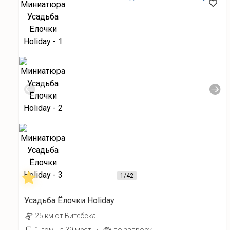
1
/42
Усадьба Ёлочки Holiday
25 км от Витебска
·