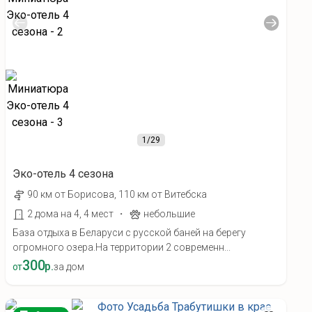
1
/29
Эко-отель 4 сезона
90 км от Борисова, 110 км от Витебска
·
2 дома на 4, 4 мест
небольшие
База отдыха в Беларуси с русской баней на берегу
огромного озера.На территории 2 современн...
300
р.
от
за дом