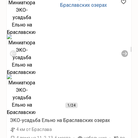
1
/24
ЭКО-усадьба Ельно на Браславских озерах
4 км от Браслава
·
·