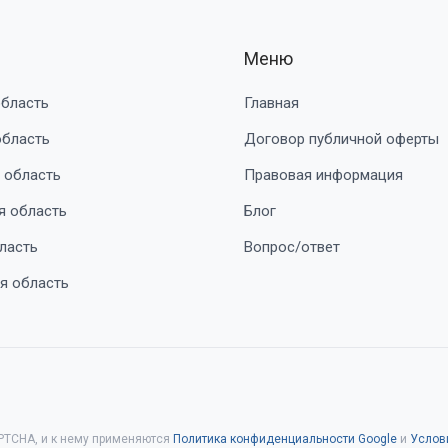
Меню
область
Главная
область
Договор публичной оферты
 область
Правовая информация
я область
Блог
ласть
Вопрос/ответ
я область
PTCHA, и к нему применяются
Политика конфиденциальности Google
и
Услов