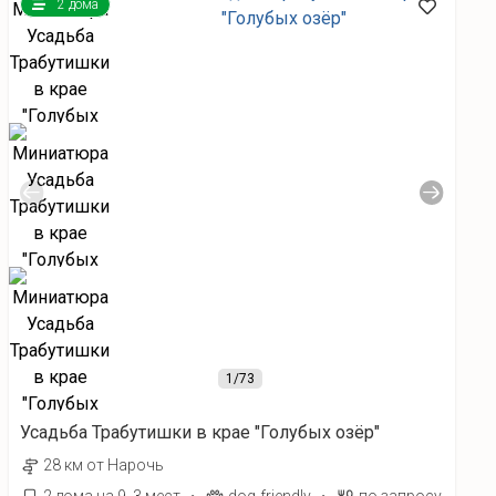
2 дома
1
/73
Усадьба Трабутишки в крае "Голубых озёр"
28 км от Нарочь
·
·