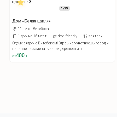
1
/39
Дом «Белая цапля»
11 км от Витебска
·
·
1 дом на 16 мест
dog-friendly
завтрак
Отдых рядом с Витебском! Здесь не чувствуешь город и
начинаешь замечать запах деревьев и п...
400
р.
от