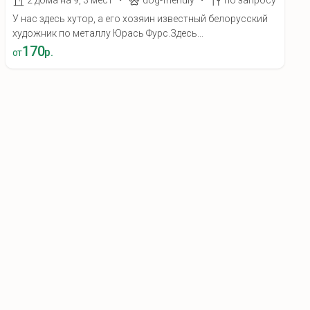
2 дома на 9, 3 мест
dog-friendly
по запросу
У нас здесь хутор, а его хозяин известный белорусский
художник по металлу Юрась Фурс.Здесь...
170
р.
от