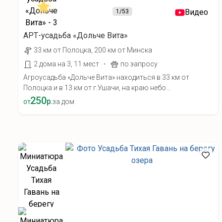
Видео
1
/53
АРТ-усадьба «Дольче Вита»
33 км от Полоцка, 200 км от Минска
·
2 дома на 3, 11 мест
по запросу
Агроусадьба «Дольче Вита» находиться в 33 км от
Полоцка и в 13 км от г.Ушачи, на краю небо...
250
р.
от
за дом