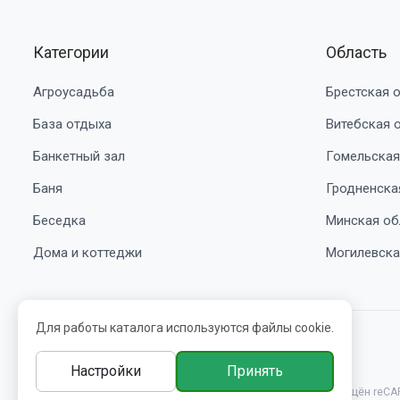
Категории
Область
Агроусадьба
Брестская 
База отдыха
Витебская 
Банкетный зал
Гомельская
Баня
Гродненска
Беседка
Минская об
Дома и коттеджи
Могилевска
Для работы каталога используются файлы cookie.
© 2016-2026 belbooking.by. УНП ВЕ5239705
Настройки
Принять
Этот сайт защищён reCA