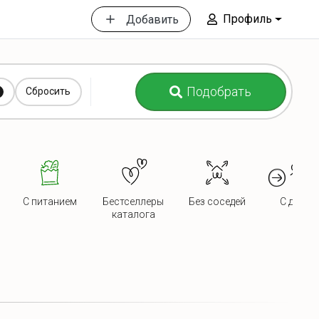
Профиль
Добавить
Подобрать
Сбросить
С питанием
Бестселлеры
Без соседей
С детьм
каталога