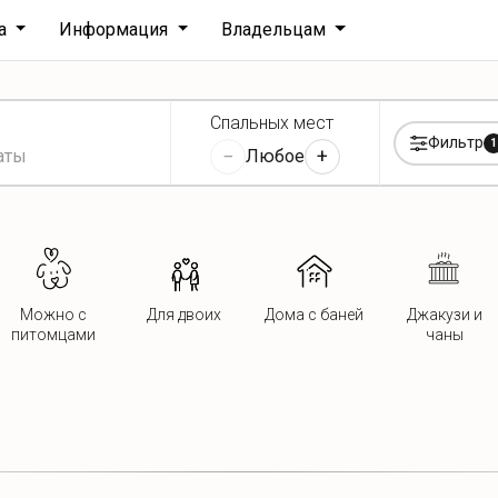
ха
Информация
Владельцам
Спальных мест
Фильтр
1
−
+
Любое
Можно с
Для двоих
Дома с баней
Джакузи и
питомцами
чаны