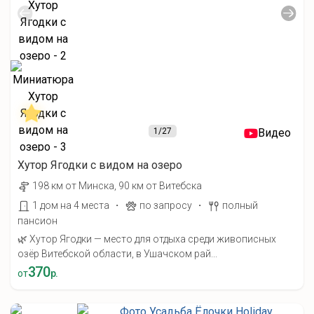
1
/27
Видео
Хутор Ягодки с видом на озеро
198 км от Минска, 90 км от Витебска
·
·
1 дом на 4 места
по запросу
полный
пансион
🌿 Хутор Ягодки — место для отдыха среди живописных
озёр Витебской области, в Ушачском рай...
370
от
р.