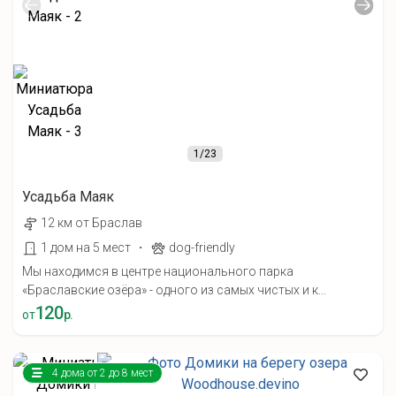
1
/23
Усадьба Маяк
12 км от Браслав
·
1 дом на 5 мест
dog-friendly
Мы находимся в центре национального парка
«Браславские озёра» - одного из самых чистых и к...
120
от
р.
4 дома от 2 до 8 мест