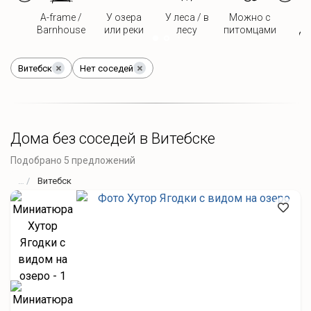
A-frame /
У озера
У леса / в
Можно с
Д
Barnhouse
или реки
лесу
питомцами
дв
Витебск
Нет соседей
Дома без соседей в Витебске
Подобрано 5 предложений
Витебск