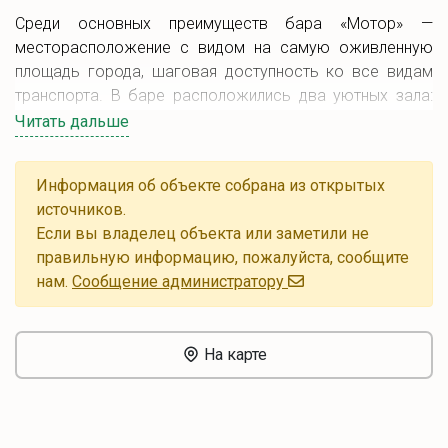
Среди основных преимуществ бара «Мотор» —
месторасположение с видом на самую оживленную
площадь города, шаговая доступность ко все видам
транспорта. В баре расположились два уютных зала:
общий зал с удобными диванами и VIP зал для большой
Читать дальше
компании, который оснащён большим плазменным
телевизором и огромным диваном с каретной стяжкой,
Информация об объекте собрана из открытых
который погружает в мир комфорта и отдыха. В
источников.
основном зале имеется проектор, который в сочетании
Если вы владелец объекта или заметили не
с профессиональным звукооформлением, передаст
правильную информацию, пожалуйста, сообщите
атмосферу кинотеатра, где возможен просмотр
нам.
Cообщение администратору
спортивных мероприятий или кинофильмов.
На карте