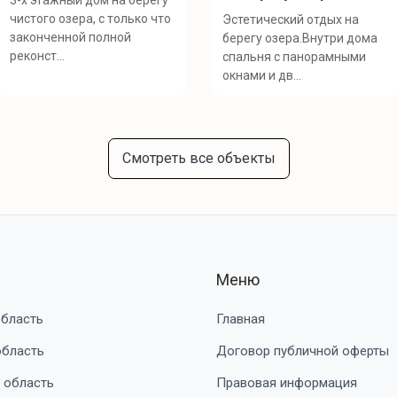
3-х этажный дом на берегу
чистого озера, с только что
Эстетический отдых на
законченной полной
берегу озера.Внутри дома
реконст...
спальня с панорамными
окнами и дв...
Смотреть все объекты
Меню
область
Главная
область
Договор публичной оферты
 область
Правовая информация