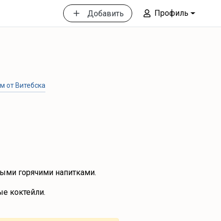
Профиль
Добавить
км от Витебска
ыми горячими напитками.
ые коктейли.