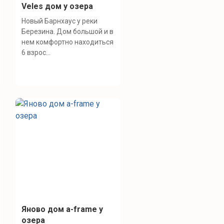
Veles дом у озера
Новый Барнхаус у реки
Березина. Дом большой и в
нем комфортно находиться
6 взрос...
Яново дом а-frame у
озера