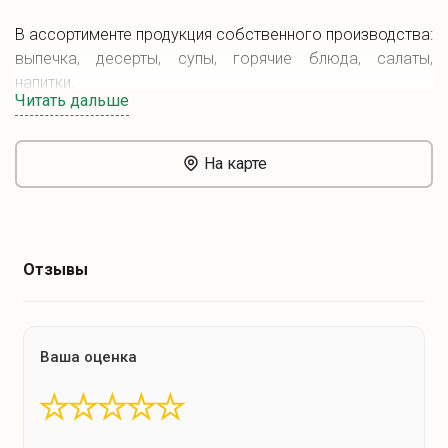
В ассортименте продукция собственного производства:
выпечка, десерты, супы, горячие блюда, салаты,
напитки.
Читать дальше
Заведение предоставляет возможность аренды зала,
посуды и официантов, позволяя готовить на кухне из
На карте
своих продуктов.
Также предлагается комплексное обслуживание для
фирм с доставкой еды курьерами в установленное
время.
Отзывы
Ваша оценка
★
★
★
★
★