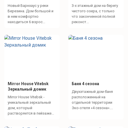
Новый Барнхаус у реки
3-х этажный дом на берегу
Березина. Дом большой и
чистого озера, с только
в нем комфортно
что законченной полной
находиться 6 взрос...
реконст...
Mirror House Vitebsk
Баня 4 сезона
Зеркальный домик
Двухэтажный дом-баня
Mirror House Vitebsk -
расположенный на
уникальный зеркальный
отдельной территории
дом, который
Эко-отеля «4 сезона»....
растворяется в пейзаже...