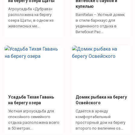
на берегу озера Щаты
Витебске с сауной и
купелью
Агроусадьба «Дубрава»
расположена на берегу
BarnRelax – Уютный домик
озера Щаты, в одном из
в стиле барнхаус для
живописных ме...
уединенного отдыха в
Витебске! Рас...
Усадьба Тихая Гавань
Домик рыбака на берегу
на берегу озера
Освейского
Уютная агроусадьба для
Сдаётся в аренду
спокойного семейного
комфортабельный
отдыха расположена всего
просторный дом на берегу
в 50 метрах...
второго по величине оз...