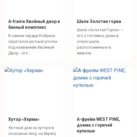
A-frame Хвойный двор и
Шале Золотая горка
банный комплекс
Шале «Золотая Горка» —
В самом сердце Кобрина
это 2 гостевых дома в
спрятался уютный уголок
стиле шале,
под названием Хвойный
расположенные в
Двор - это...
живопи...
Хутор «Херма»
А-фрейм WEST PINE,
домик с горячей
Уютный дом на хуторе в
купелью
сосновом лесу, на берегу