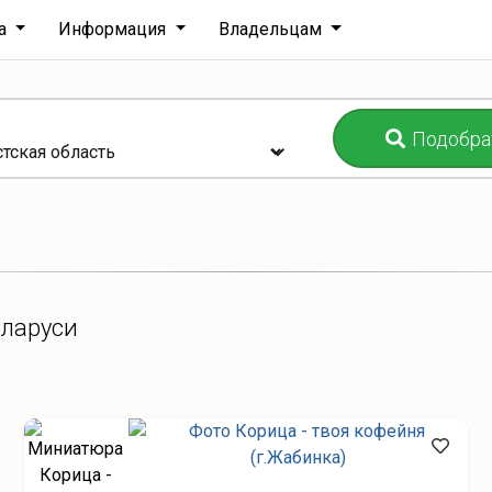
ха
Информация
Владельцам
Подобра
еларуси