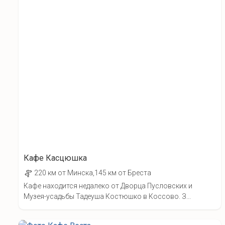
Кафе Касцюшка
220 км от Минска,145 км от Бреста
Кафе находится недалеко от Дворца Пусловских и
Музея-усадьбы Тадеуша Костюшко в Коссово. З...