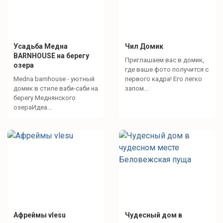
Усадьба Медна
Чил Домик
BARNHOUSE на берегу
Приглашаем вас в домик,
озера
где ваше фото получится с
Medna barnhouse - уютный
первого кадра! Его легко
домик в стиле ваби-саби на
запом...
берегу Меднянского
озераИдеа...
Афреймы vlesu
Чудесный дом в