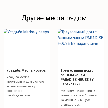
Другие места рядом
Усадьба Medna у озера
Треугольный дом с
банным чаном
Усадьба Medna —
PARADISE HOUSE BY
просторный дом в стиле
Барановичи
эко-минимализма у
соснового
Жителям г. Барановичи
лесаИдеальное...
повезло - всего 15 минут
на машине, и вы уже
отдыхаете в...