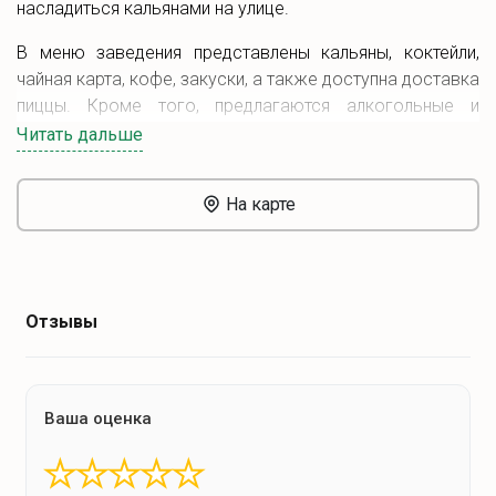
насладиться кальянами на улице.
В меню заведения представлены кальяны, коктейли,
чайная карта, кофе, закуски, а также доступна доставка
пиццы. Кроме того, предлагаются алкогольные и
безалкогольные напитки.
Читать дальше
Из-за большого спроса рекомендуется заранее
бронировать столики.
На карте
Отзывы
Ваша оценка
★
★
★
★
★