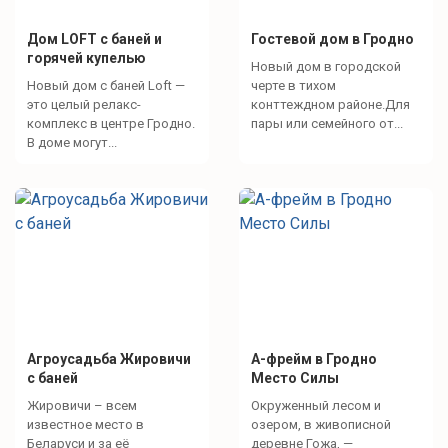
Дом LOFT c баней и
Гостевой дом в Гродно
горячей купелью
Новый дом в городской
Новый дом с баней Loft —
черте в тихом
это целый релакс-
конттеждном районе.Для
комплекс в центре Гродно.
пары или семейного от...
В доме могут...
Агроусадьба Жировичи
A-фрейм в Гродно
с баней
Место Силы
Жировичи – всем
Окруженный лесом и
известное место в
озером, в живописной
Беларуси и за её
деревне Гожа, —