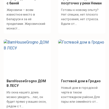
с баней
посуточно у реки Неман
Жировичи – всем
Готовы к новому опыту?
известное место в
Нет спешки, нет плохого
Беларуси и за её
настроения, нет стресса.
пределами. Жировичский
Вдали от...
монаст...
BarnHouseGrogno ДОМ
Гостевой дом в Гродно
В ЛЕСУ
Новый дом в городской
Из окна нашего дома
черте в тихом
можно увидеть... лес, он
конттеждном районе.Для
будет прямо у ваших окон,
пары или семейного от...
рядом с т...