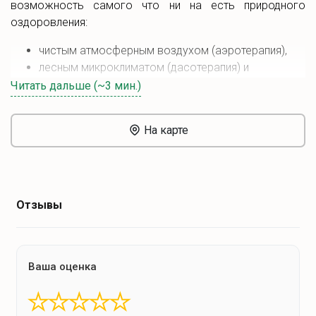
возможность самого что ни на есть природного
оздоровления:
чистым атмосферным воздухом (аэротерапия),
лесным микроклиматом (дасотерапия) и
солнечными ваннами (гелиотерапия).
Читать дальше (~3 мин.)
Санаторий «Поречье» под Гродно часто называют
«побратимом» здравниц литовского Друскининкая.
На карте
Минеральные воды, добываемые на территории этого
санатория Беларуси из скважины глубиной в 446
метров, по составу идентичны водам знаменитого
Друскининкайского источника и не имеют аналогов на
Отзывы
территории Беларуси. У выхода источников на
поверхность построен бювет этих лечебно-столовых
вод.
Ваша оценка
Перечень оздоровительных и лечебных услуг,
предлагаемых в санатории «Поречье» Гродненской
★
★
★
★
★
области, весьма разнообразен. Среди более 120