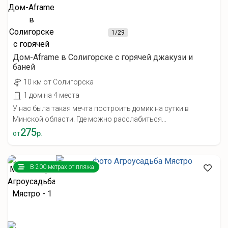
1
/29
Дом-Aframe в Солигорске с горячей джакузи и
баней
10 км от Солигорска
1 дом на 4 места
У нас была такая мечта построить домик на сутки в
Минской области. Где можно расслабиться...
275
от
р.
В 200 метрах от пляжа