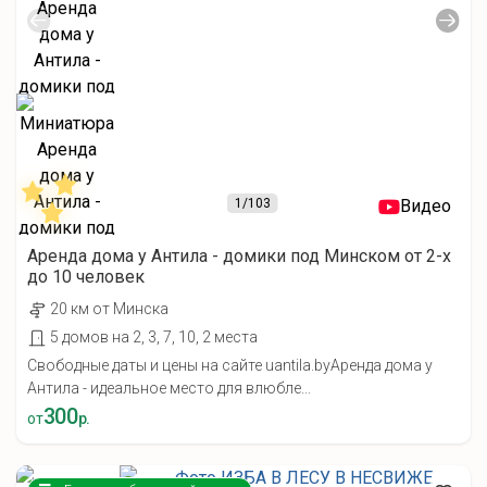
1
/103
Видео
Аренда дома у Антила - домики под Минском от 2-х
до 10 человек
20 км от Минска
5 домов на 2, 3, 7, 10, 2 места
Свободные даты и цены на сайте uantila.byАренда дома у
Антила - идеальное место для влюбле...
300
от
р.