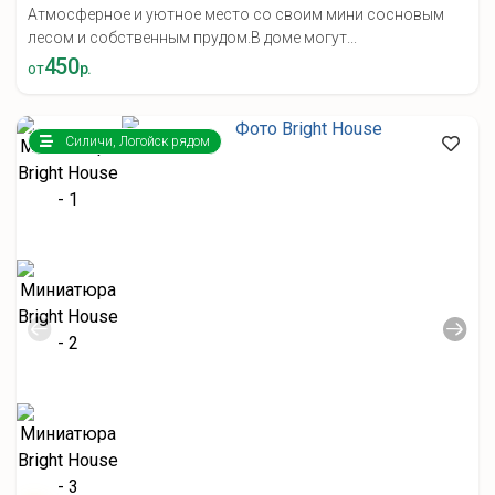
Атмосферное и уютное место со своим мини сосновым
лесом и собственным прудом.В доме могут...
450
от
р.
Силичи, Логойск рядом