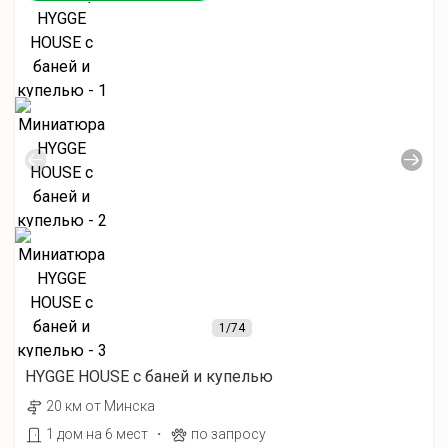
1
/74
HYGGE HOUSE с баней и купелью
20 км от Минска
·
1 дом на 6 мест
по запросу