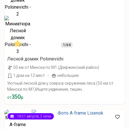
1
/64
Лесной домик Polonevichi
50 км от Минска по М1 (Дзержинский район)
·
1 дом на 12 мест
небольшие
Уютный лесной дом у озера в окружении леса (50 км от
Минска по М1) ​Ищете уединения, тишин...
350
от
р.
19-21 августа, 2 ночи