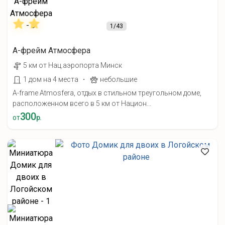
1
/43
А-фрейм Атмосфера
5 км от Нац.аэропорта Минск
·
1 дом на 4 места
небольшие
A-frame Atmosfera, отдых в стильном треугольном доме,
расположенном всего в 5 км от Национ...
300
от
р.