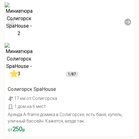
1
/87
Солигорск SpaHouse
17 км от Солигорска
1 дом на 6 мест
Аренда A-frame домика в Солигорске, есть баня, купель,
уличный бассейн. Кажется, везде так...
250
от
р.