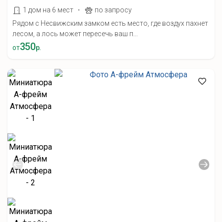
·
1 дом на 6 мест
по запросу
Рядом с Несвижским замком есть место, где воздух пахнет
лесом, а лось может пересечь ваш п...
350
от
р.