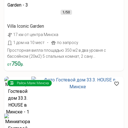
1
/50
Villa Iconic Garden
17 км от центра Минска
·
1 дом на 10 мест
по запросу
Просторная вилла площадью 350 м2 в два уровня с
бассейном (20м2) 5 спальных комнат, 2 сану...
750
от
р.
Район Маяк Минска