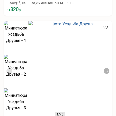
соседей, полное уединение. Баня, чан....
320
от
р.
1
/45