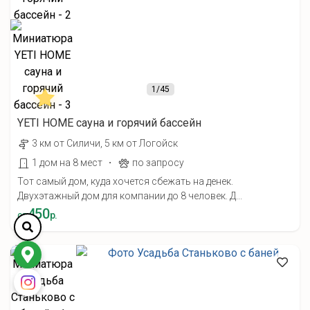
1
/45
YETI HOME cауна и горячий бассейн
3 км от Силичи, 5 км от Логойск
·
1 дом на 8 мест
по запросу
Тот самый дом, куда хочется сбежать на денек.
Двухэтажный дом для компании до 8 человек. Д...
450
от
р.