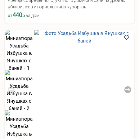
Аренда современного, уютного домика и бани на дровах
вблизи леса и горнолыжных курортов...
440
от
р.
за дом