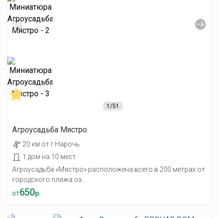
1
/51
Агроусадьба Мястро
20 км от г.Нарочь
1 дом на 10 мест
Агроусадьба «Мястро» расположена всего в 200 метрах от
городского пляжа оз...
650
от
р.