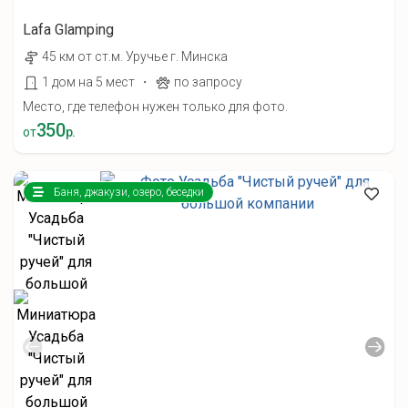
Lafa Glamping
45 км от ст.м. Уручье г. Минска
·
1 дом на 5 мест
по запросу
Место, где телефон нужен только для фото.
350
от
р.
Баня, джакузи, озеро, беседки