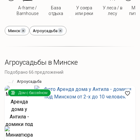
A-frame /
База
У озера
У леса / в
Мож
Barnhouse
отдыха
или реки
лесу
пито
Минск
Агроусадьба
Агроусадьбы в Минске
Подобрано 66 предложений
Агроусадьба
Дом с бассейном