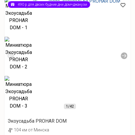
490 р для двоих будние дни дом+джакузи
1
/42
Экоусадьба PROHAR DOM
104 км от Минска