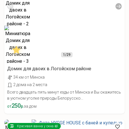
1
/29
Домик для двоих в Логойском районе
34 км от Минска
2 дома на 2 места
Всего двадцать пять минут езды от Минска и Вы окажитесь
в уютном уголке природы Белорусско...
250
от
р.
за дом
Красивая ванна у окна 🛀