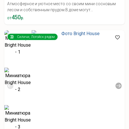
Атмосферное и уютное место со своим мини сосновым
лесом и собственным прудом.В доме могут...
450
от
р.
Силичи, Логойск рядом