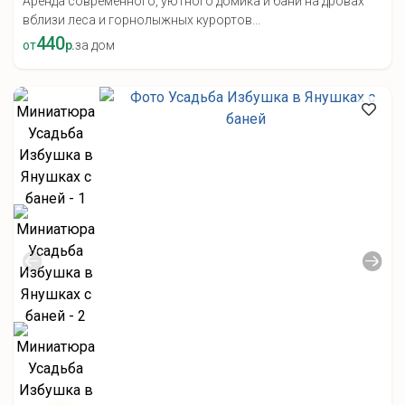
Аренда современного, уютного домика и бани на дровах
вблизи леса и горнолыжных курортов...
440
от
р.
за дом