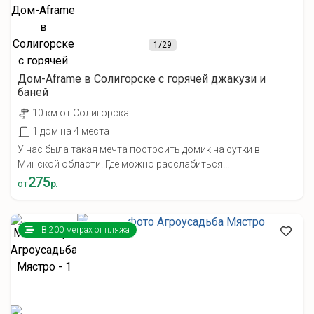
1
/29
Дом-Aframe в Солигорске с горячей джакузи и
баней
10 км от Солигорска
1 дом на 4 места
У нас была такая мечта построить домик на сутки в
Минской области. Где можно расслабиться...
275
от
р.
В 200 метрах от пляжа