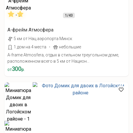
1
/43
А-фрейм Атмосфера
5 км от Нац.аэропорта Минск
·
1 дом на 4 места
небольшие
A-frame Atmosfera, отдых в стильном треугольном доме,
расположенном всего в 5 км от Национ...
300
от
р.