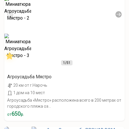
1
/51
Агроусадьба Мястро
20 км от г.Нарочь
1 дом на 10 мест
Агроусадьба «Мястро» расположена всего в 200 метрах от
городского пляжа оз...
650
от
р.