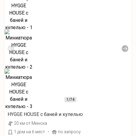
1
/74
HYGGE HOUSE с баней и купелью
20 км от Минска
·
1 дом на 6 мест
по запросу