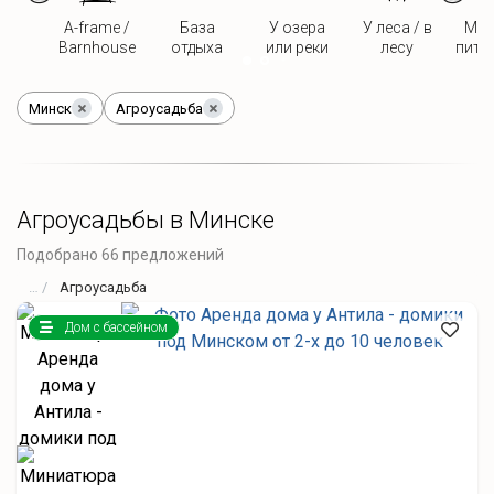
A-frame /
База
У озера
У леса / в
Мож
Barnhouse
отдыха
или реки
лесу
пито
Минск
Агроусадьба
Агроусадьбы в Минске
Подобрано 66 предложений
Агроусадьба
Дом с бассейном