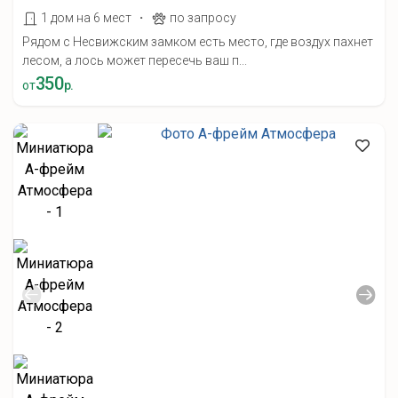
·
1 дом на 6 мест
по запросу
Рядом с Несвижским замком есть место, где воздух пахнет
лесом, а лось может пересечь ваш п...
350
от
р.