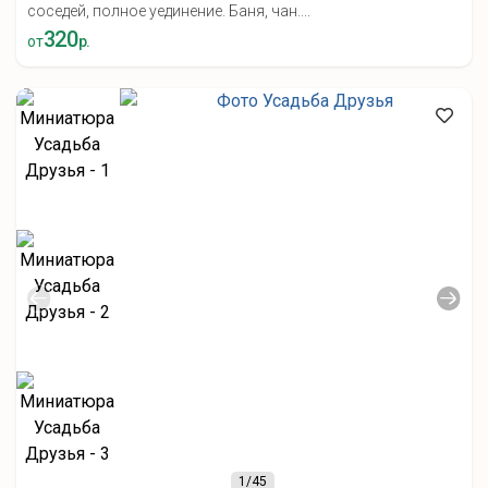
соседей, полное уединение. Баня, чан....
320
от
р.
1
/45