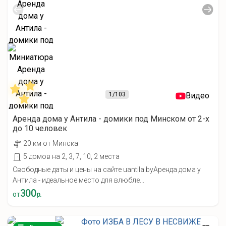
1
/103
Видео
Аренда дома у Антила - домики под Минском от 2-х
до 10 человек
20 км от Минска
5 домов на 2, 3, 7, 10, 2 места
Свободные даты и цены на сайте uantila.byАренда дома у
Антила - идеальное место для влюбле...
300
от
р.