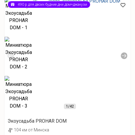
490 р для двоих будние дни дом+джакузи
1
/42
Экоусадьба PROHAR DOM
104 км от Минска