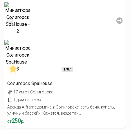
1
/87
Солигорск SpaHouse
17 км от Солигорска
1 дом на 6 мест
Аренда A-frame домика в Солигорске, есть баня, купель,
уличный бассейн. Кажется, везде так...
250
от
р.