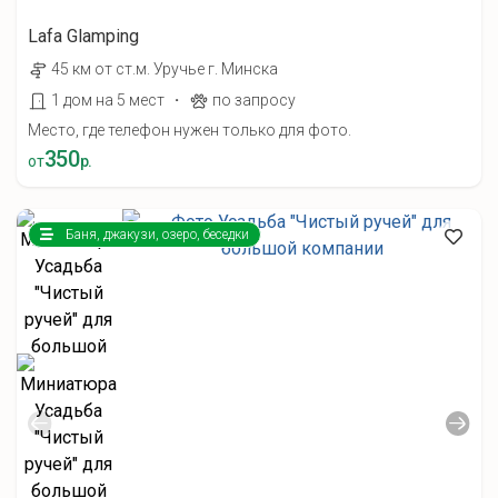
Lafa Glamping
45 км от ст.м. Уручье г. Минска
·
1 дом на 5 мест
по запросу
Место, где телефон нужен только для фото.
350
от
р.
Баня, джакузи, озеро, беседки