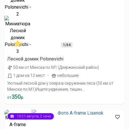
1
/64
Лесной домик Polonevichi
50 км от Минска по М1 (Дзержинский район)
·
1 дом на 12 мест
небольшие
Уютный лесной дом у озера в окружении леса (50 км от
Минска по М1) ​Ищете уединения, тишин...
350
от
р.
19-21 августа, 2 ночи