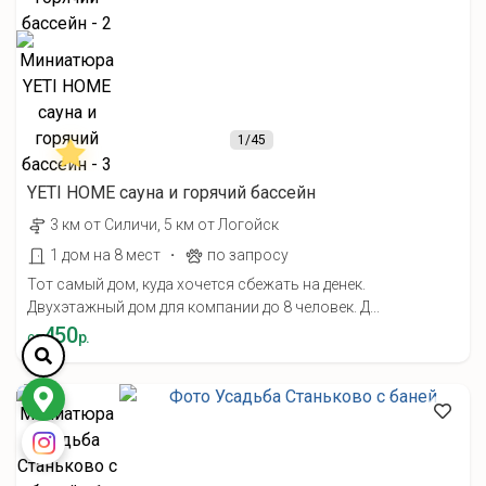
1
/45
YETI HOME cауна и горячий бассейн
3 км от Силичи, 5 км от Логойск
·
1 дом на 8 мест
по запросу
Тот самый дом, куда хочется сбежать на денек.
Двухэтажный дом для компании до 8 человек. Д...
450
от
р.