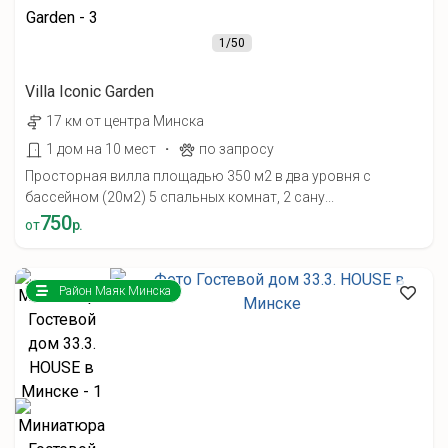
1
/50
Villa Iconic Garden
17 км от центра Минска
·
1 дом на 10 мест
по запросу
Просторная вилла площадью 350 м2 в два уровня с
бассейном (20м2) 5 спальных комнат, 2 сану...
750
от
р.
Район Маяк Минска