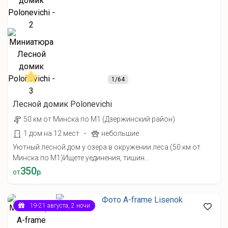
1
/64
Лесной домик Polonevichi
50 км от Минска по М1 (Дзержинский район)
·
1 дом на 12 мест
небольшие
Уютный лесной дом у озера в окружении леса (50 км от
Минска по М1) ​Ищете уединения, тишин...
350
от
р.
19-21 августа, 2 ночи