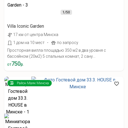
1
/50
Villa Iconic Garden
17 км от центра Минска
·
1 дом на 10 мест
по запросу
Просторная вилла площадью 350 м2 в два уровня с
бассейном (20м2) 5 спальных комнат, 2 сану...
750
от
р.
Район Маяк Минска