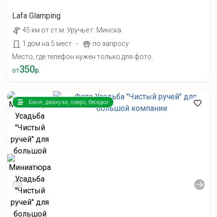
Lafa Glamping
45 км от ст.м. Уручье г. Минска
·
1 дом на 5 мест
по запросу
Место, где телефон нужен только для фото.
350
от
р.
Баня, джакузи, озеро, беседки