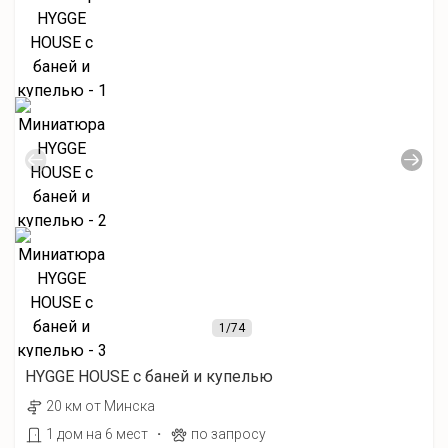
1
/74
HYGGE HOUSE с баней и купелью
20 км от Минска
·
1 дом на 6 мест
по запросу