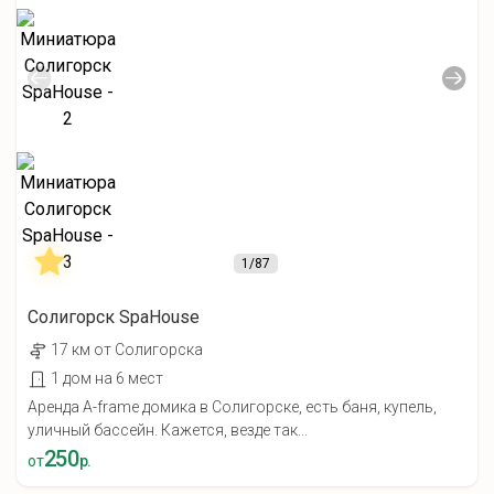
1
/87
Солигорск SpaHouse
17 км от Солигорска
1 дом на 6 мест
Аренда A-frame домика в Солигорске, есть баня, купель,
уличный бассейн. Кажется, везде так...
250
от
р.