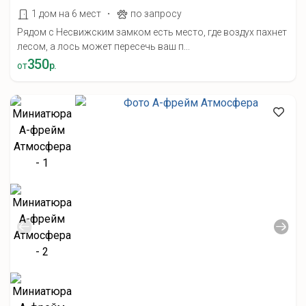
·
1 дом на 6 мест
по запросу
Рядом с Несвижским замком есть место, где воздух пахнет
лесом, а лось может пересечь ваш п...
350
от
р.