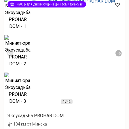
490 р для двоих будние дни дом+джакузи
1
/42
Экоусадьба PROHAR DOM
104 км от Минска