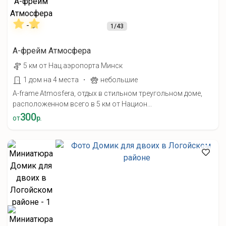
1
/43
А-фрейм Атмосфера
5 км от Нац.аэропорта Минск
·
1 дом на 4 места
небольшие
A-frame Atmosfera, отдых в стильном треугольном доме,
расположенном всего в 5 км от Национ...
300
от
р.