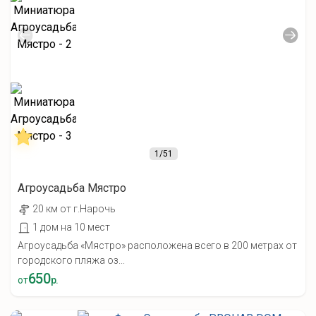
1
/51
Агроусадьба Мястро
20 км от г.Нарочь
1 дом на 10 мест
Агроусадьба «Мястро» расположена всего в 200 метрах от
городского пляжа оз...
650
от
р.