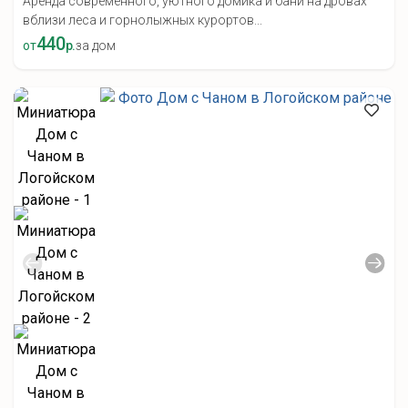
Аренда современного, уютного домика и бани на дровах
вблизи леса и горнолыжных курортов...
440
от
р.
за дом