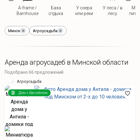
A-frame /
База
У озера
У леса / в
Мож
Barnhouse
отдыха
или реки
лесу
пито
Минск
Агроусадьба
Аренда агроусадеб в Минской области
Подобрано 66 предложений
Агроусадьба
Дом с бассейном