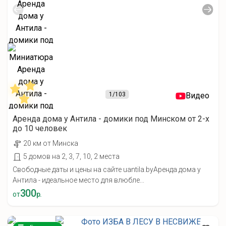
1
/103
Видео
Аренда дома у Антила - домики под Минском от 2-х
до 10 человек
20 км от Минска
5 домов на 2, 3, 7, 10, 2 места
Свободные даты и цены на сайте uantila.byАренда дома у
Антила - идеальное место для влюбле...
300
от
р.