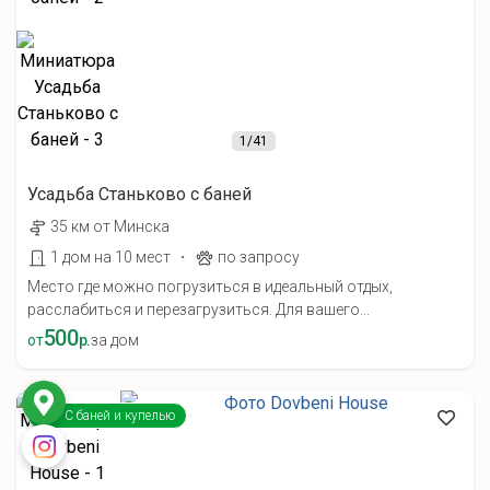
1
/41
Усадьба Станьково с баней
35 км от Минска
·
1 дом на 10 мест
по запросу
Место где можно погрузиться в идеальный отдых,
расслабиться и перезагрузиться. Для вашего...
500
от
р.
за дом
С баней и купелью