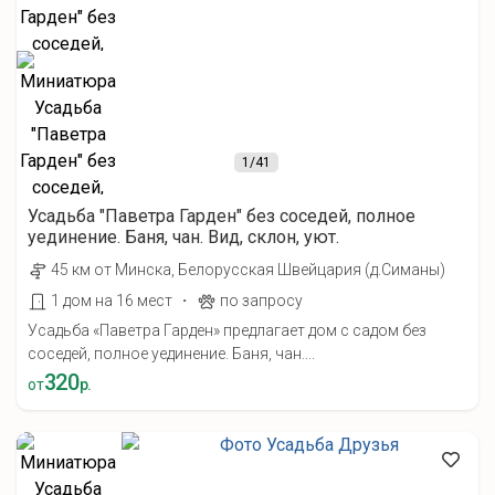
1
/41
Усадьба "Паветра Гарден" без соседей, полное
уединение. Баня, чан. Вид, склон, уют.
45 км от Минска, Белорусская Швейцария (д.Симаны)
·
1 дом на 16 мест
по запросу
Усадьба «Паветра Гарден» предлагает дом с садом без
соседей, полное уединение. Баня, чан....
320
от
р.