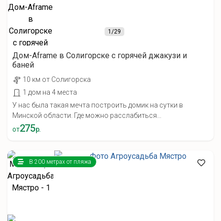
1
/29
Дом-Aframe в Солигорске с горячей джакузи и
баней
10 км от Солигорска
1 дом на 4 места
У нас была такая мечта построить домик на сутки в
Минской области. Где можно расслабиться...
275
от
р.
В 200 метрах от пляжа