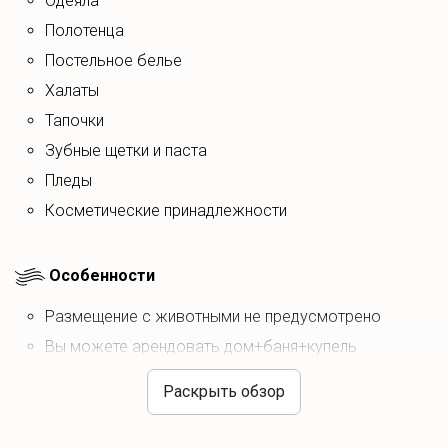
одеяла
полотенца
постельное белье
халаты
тапочки
зубные щетки и паста
пледы
косметические принадлежности
Особенности
Размещение с животными не предусмотрено
Вы можете арендовать дом+баня+купель
Есть посуточная аренда баня+купель (на 2
Раскрыть обзор
спальных места)