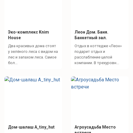
шапки
Эко-комплекс Knim
Леон Дом. Баня.
Что для развлечений?
House
Банкетный зал.
Два красивых дома стоят
Отдых в коттедже «Леон»
Спокойный отдых
у зелёного леса с видом на
подарит отдых и
лес и запахом леса. Самое
расслабление целой
бол...
компании. В трехуровн...
Беспроводная колонка с микрофоном
Настольные игры
Проектор
Активный отдых
Бассейн на улице
Дом-шалаш A_tiny_hut
Агроусадьба Место
встречи