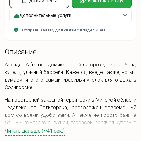
Даты и цены
Заявка владельцу
Также имеется вся необходимая посуда на 6 персон.
Мангальная зона оснащена углями, решетками,
Дополнительные услуги
дровами, помохалом, шампурами, топором.
Отправь заявку для связи с владельцем
Описание
Аренда A-frame домика в Солигорске, есть баня,
купель, уличный бассейн. Кажется, везде также, но мы
думаем, что это самый красивый уголок для отдыха в
Солигорске.
На просторной закрытой территории в Минской области
недалеко от Солигорска, расположен современный
дом со всеми удобствами. А также не просто баня, а
банный комплекс с кухней, террасой, горячая купель с
аэромассажем и бассейном.
Читать дальше (~41 сек.)