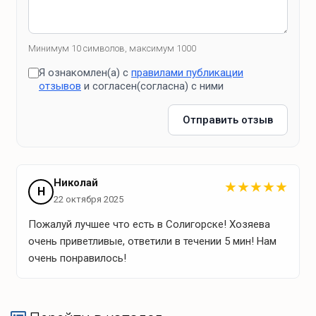
Холодильник
Индукционная варочная панель
Система очистки для питьевой воды
Минимум 10 символов, максимум 1000
Посуда
Я ознакомлен(а) с
правилами публикации
отзывов
и согласен(согласна) с ними
Ближайшие магазины
Отправить отзыв
Магазин Корона (17 км)
Николай
★
★
★
★
★
Н
22 октября 2025
Что для отдыха?
Пожалуй лучшее что есть в Солигорске! Хозяева
очень приветливые, ответили в течении 5 мин! Нам
очень понравилось!
Зона барбекю
Решетка
Дрова