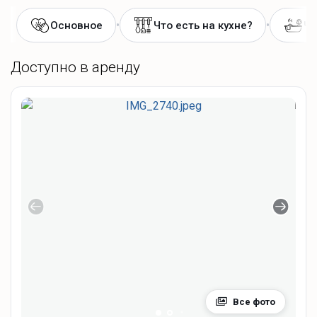
•
•
Основное
Что есть на кухне?
Чт
Доступно в аренду
Все фото