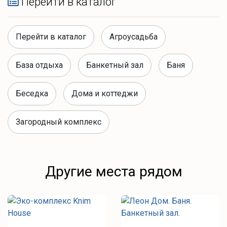
Перейти в каталог
Уголь
Шампура
Перейти в каталог
Агроусадьба
Розжиг
База отдыха
Банкетный зал
Баня
Зоны отдыха
Беседка
Дома и коттеджи
Терраса
Костровая зона
Загородный комплекс
Банные удобства
Другие места рядом
Банный комплекс (можно арендовать отдельно)
Горячая купель для аренды с баней или домом
тапочки
халаты