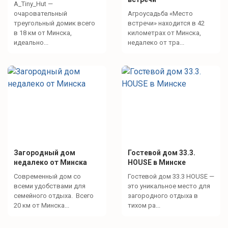
A_Tiny_Hut —
Для детей
очаровательный
Агроусадьба «Место
треугольный домик всего
встречи» находится в 42
Детская площадка с домиком
в 18 км от Минска,
километрах от Минска,
идеально...
недалеко от тра...
Песочница
Загородный дом
Гостевой дом 33.3.
недалеко от Минска
HOUSE в Минске
Современный дом со
Гостевой дом 33.3 HOUSE —
всеми удобствами для
это уникальное место для
семейного отдыха. Всего
загородного отдыха в
20 км от Минска...
тихом ра...