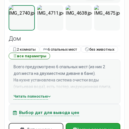
Дом
2 комнаты
6 спальных мест
без животных
все параметры
Всего предусмотрено 6 спальных мест (из них 2
доп.места на двухместном диване в бане).
На кухне установлена система очистки воды
(питьевая вода), есть тостер, индукционная плита,
кофеварка капельная, электрочайник,
Читать полностью
микроволновая печь, фен, кондиционер, проектор
для просмотра фильмов, беспроводная колонка с
Выбор дат для вывода цен
микрофоном.
Каждому гостю предоставляется : халат, тапочки,
полотенца, зубная щетка, средства личной гигиены.