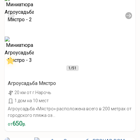
1
/51
Агроусадьба Мястро
20 км от г.Нарочь
1 дом на 10 мест
Агроусадьба «Мястро» расположена всего в 200 метрах от
городского пляжа оз...
650
от
р.