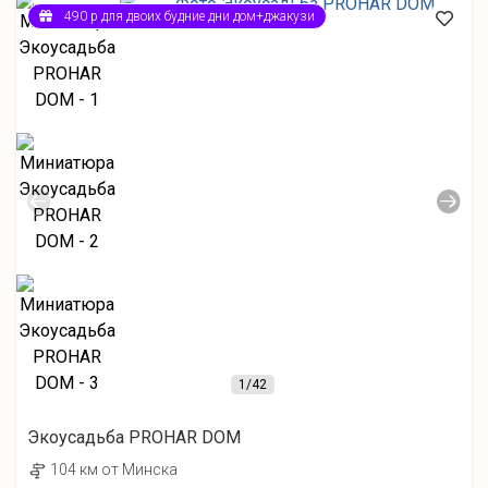
490 р для двоих будние дни дом+джакузи
1
/42
Экоусадьба PROHAR DOM
104 км от Минска