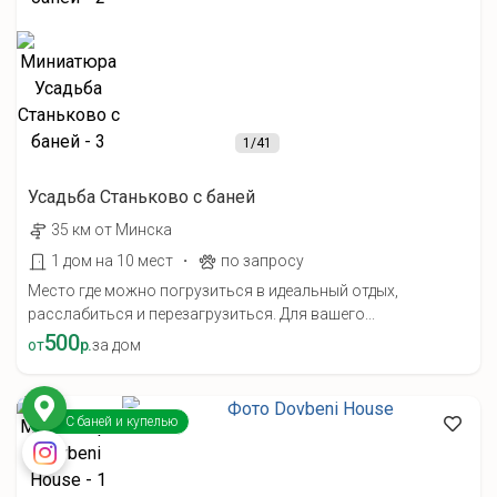
1
/41
Усадьба Станьково с баней
35 км от Минска
·
1 дом на 10 мест
по запросу
Место где можно погрузиться в идеальный отдых,
расслабиться и перезагрузиться. Для вашего...
500
от
р.
за дом
С баней и купелью