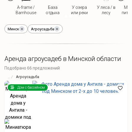
A-frame /
База
У озера
У леса / в
Мож
Barnhouse
отдыха
или реки
лесу
пито
Минск
Агроусадьба
Аренда агроусадеб в Минской области
Подобрано 66 предложений
Агроусадьба
Дом с бассейном