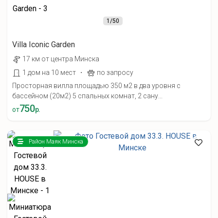
1
/50
Villa Iconic Garden
17 км от центра Минска
·
1 дом на 10 мест
по запросу
Просторная вилла площадью 350 м2 в два уровня с
бассейном (20м2) 5 спальных комнат, 2 сану...
750
от
р.
Район Маяк Минска