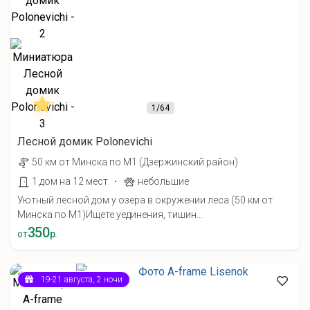
1
/64
Лесной домик Polonevichi
50 км от Минска по М1 (Дзержинский район)
·
1 дом на 12 мест
небольшие
Уютный лесной дом у озера в окружении леса (50 км от
Минска по М1) ​Ищете уединения, тишин...
350
от
р.
19-21 августа, 2 ночи