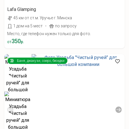
Lafa Glamping
45 км от ст.м. Уручье г. Минска
·
1 дом на 5 мест
по запросу
Место, где телефон нужен только для фото.
350
от
р.
Баня, джакузи, озеро, беседки