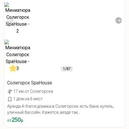
1
/87
Солигорск SpaHouse
17 км от Солигорска
1 дом на 6 мест
Аренда A-frame домика в Солигорске, есть баня, купель,
уличный бассейн. Кажется, везде так...
250
от
р.