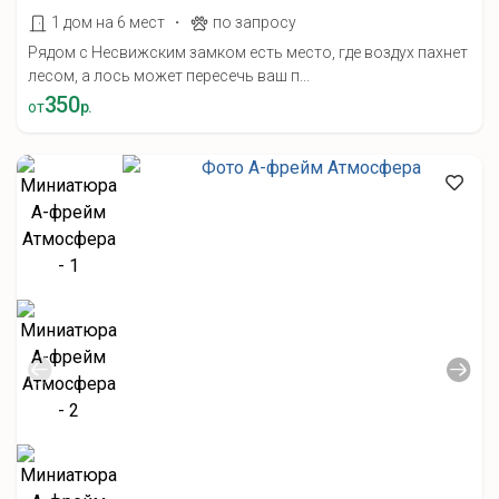
·
1 дом на 6 мест
по запросу
Рядом с Несвижским замком есть место, где воздух пахнет
лесом, а лось может пересечь ваш п...
350
от
р.