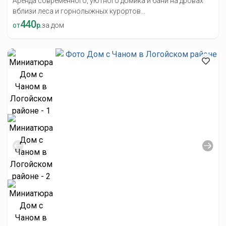
Аренда современного, уютного домика и бани на дровах
вблизи леса и горнолыжных курортов...
440
от
р.
за дом