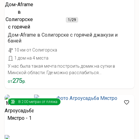
1
/29
Дом-Aframe в Солигорске с горячей джакузи и
баней
10 км от Солигорска
1 дом на 4 места
У нас была такая мечта построить домик на сутки в
Минской области. Где можно расслабиться...
275
от
р.
В 200 метрах от пляжа