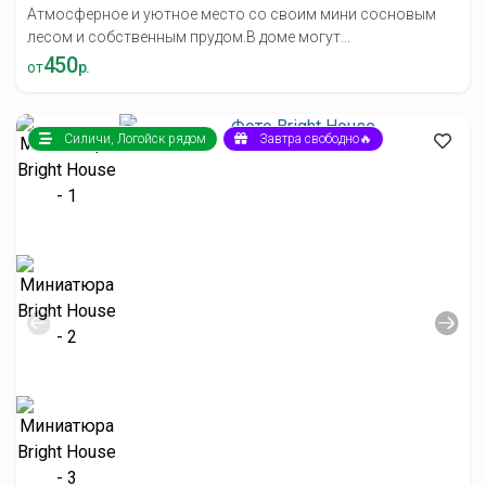
Атмосферное и уютное место со своим мини сосновым
лесом и собственным прудом.В доме могут...
450
от
р.
Силичи, Логойск рядом
Завтра свободно🔥