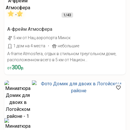
1
/43
А-фрейм Атмосфера
5 км от Нац.аэропорта Минск
·
1 дом на 4 места
небольшие
A-frame Atmosfera, отдых в стильном треугольном доме,
расположенном всего в 5 км от Национ...
300
от
р.