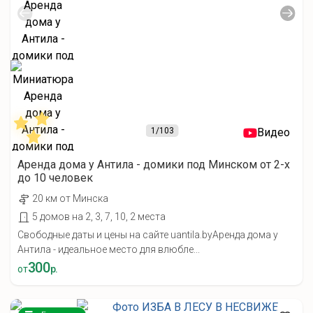
1
/103
Видео
Аренда дома у Антила - домики под Минском от 2-х
до 10 человек
20 км от Минска
5 домов на 2, 3, 7, 10, 2 места
Свободные даты и цены на сайте uantila.byАренда дома у
Антила - идеальное место для влюбле...
300
от
р.