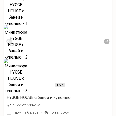
1
/74
HYGGE HOUSE с баней и купелью
20 км от Минска
·
1 дом на 6 мест
по запросу