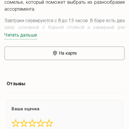
сомелье, который поможет выбрать из разнообразия
ассортимента.
Завтраки сервируются с 8 до 13 часов. В баре есть два
зала: основной с барной стойкой и камерный для
небольших компаний.
Читать дальше
На карте
Отзывы
Ваша оценка
★
★
★
★
★