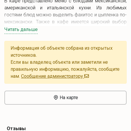
В кафе представлено меню с блюдами мексиканской,
американской и итальянской кухни. Из любимых
гостями блюд можно выделить фахитос и цыпленка по-
мексикански. Также в кафе имеется широкий выбор
пива и много коктейлей.
Читать дальше
Возле заведения имеется парковка.
Информация об объекте собрана из открытых
источников.
Если вы владелец объекта или заметили не
правильную информацию, пожалуйста, сообщите
нам.
Cообщение администратору
На карте
Отзывы