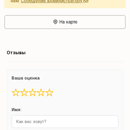
нам.
Cообщение администратору
На карте
Отзывы
Ваша оценка
★
★
★
★
★
Имя: