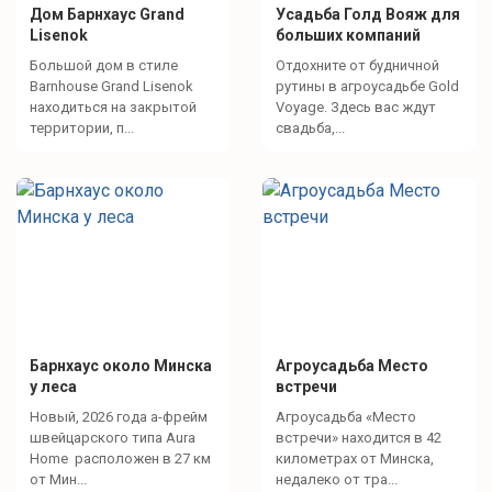
Дом Барнхаус Grand
Усадьба Голд Вояж для
Lisenok
больших компаний
Большой дом в стиле
Отдохните от будничной
Barnhouse Grand Lisenok
рутины в агроусадьбе Gold
находиться на закрытой
Voyage. Здесь вас ждут
территории, п...
свадьба,...
Барнхаус около Минска
Агроусадьба Место
у леса
встречи
Новый, 2026 года а-фрейм
Агроусадьба «Место
швейцарского типа Aura
встречи» находится в 42
Home расположен в 27 км
километрах от Минска,
от Мин...
недалеко от тра...