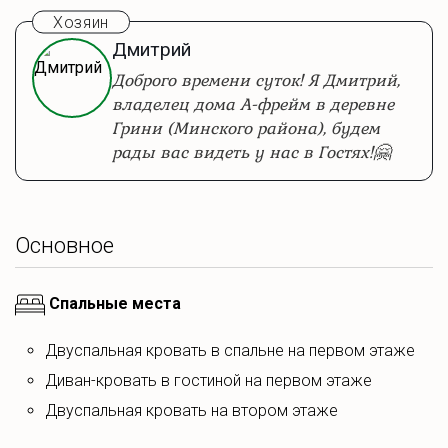
Хозяин
Основное
Дмитрий
Внутри вас ждут 55 квадратных метров общей площади
Доброго времени суток! Я Дмитрий,
+ второй этаж.
владелец дома А-фрейм в деревне
Грини (Минского района), будем
На первом этаже дополнительная просторная комната.
рады вас видеть у нас в Гостях!🤗
Всё пространство оборудованно системой
кондиционирования с регуляцией любой температуры.
Что есть на кухне?
Основное
Новая кухня со всеми необходимыми
принадлежностями. Микроволновая печь, плита, чайник,
холодильник. Приборы, посуда для готовки.
Спальные места
Снаружи зона с мангалом и казаном.
Двуспальная кровать в спальне на первом этаже
Что для отдыха?
Диван-кровать в гостиной на первом этаже
Обширная зона отдыха с террасой, включенной в дом.
Двуспальная кровать на втором этаже
Доступна для дополнительной аренды баня с