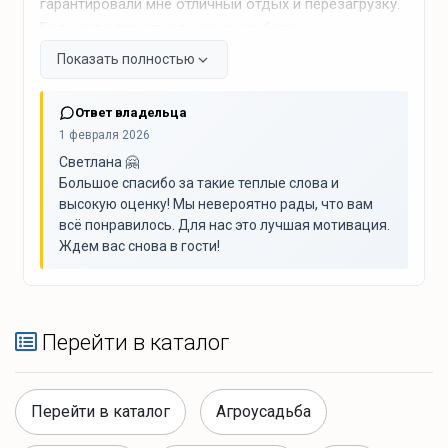
гарантировали мне отличный отдых и перезагрузку.
Буду рада вернуться и конечно буду
рекомендовать своим знакомым и друзьям))))
Показать полностью
Ответ владельца
1 февраля 2026
Светлана 🤗
Большое спасибо за такие теплые слова и
высокую оценку! Мы невероятно рады, что вам
всё понравилось. Для нас это лучшая мотивация.
Ждем вас снова в гости!
Перейти в каталог
Перейти в каталог
Агроусадьба