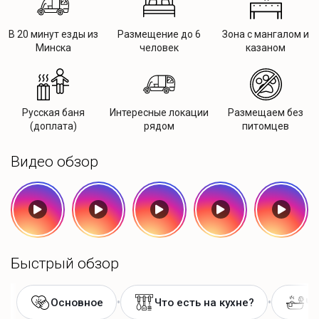
В 20 минут езды из
Размещение до 6
Зона с мангалом и
Минска
человек
казаном
Русская баня
Интересные локации
Размещаем без
(доплата)
рядом
питомцев
Видео обзор
Быстрый обзор
•
•
Основное
Что есть на кухне?
Чт