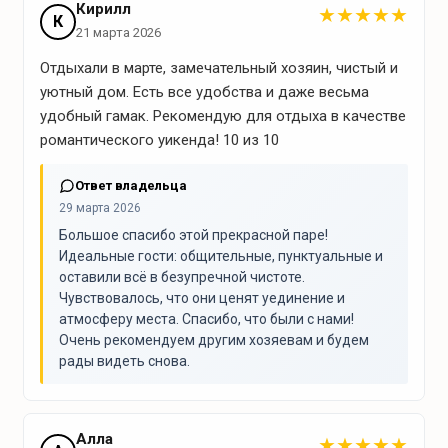
Кирилл
★
★
★
★
★
Спокойный отдых
К
21 марта 2026
Стериосистема
Отдыхали в марте, замечательный хозяин, чистый и
уютный дом. Есть все удобства и даже весьма
Виниловый проигрыватель
удобный гамак. Рекомендую для отдыха в качестве
Телевизор
романтического уикенда! 10 из 10
Ответ владельца
Интересное рядом
29 марта 2026
Большое спасибо этой прекрасной паре!
орнолыжный центр «СИЛИЧИ»
Идеальные гости: общительные, пунктуальные и
конная усадьба Буцевичи
оставили всё в безупречной чистоте.
Чувствовалось, что они ценят уединение и
атмосферу места. Спасибо, что были с нами!
Достопримечательности
Очень рекомендуем другим хозяевам и будем
рады видеть снова.
ИСТОРИКА-КУЛЬТУРНЫЙ КОМПЛЕКС музей «ЛИНИЯ
СТАЛИНА»
Алла
★
★
★
★
★
Государственный мемориальный комплекс