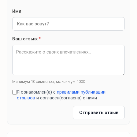
Зона барбекю
Имя:
Зона с мангалом и казаном
Зоны отдыха
Ваш отзыв:
*
Терраса
Костровая зона
Банные удобства
Минимум 10 символов, максимум 1000
Я ознакомлен(а) с
правилами публикации
баня (доплата)
отзывов
и согласен(согласна) с ними
Отправить отзыв
Что для развлечений?