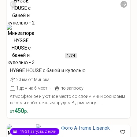
1
/74
HYGGE HOUSE с баней и купелью
20 км от Минска
·
1 дом на 6 мест
по запросу
Атмосферное и уютное место со своим мини сосновым
лесом и собственным прудом.В доме могут...
450
р.
от
19-21 августа, 2 ночи