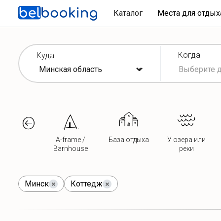
Каталог
Места для отды
Когда
Куда
A-frame /
База отдыха
У озера или
Barnhouse
реки
Минск
Коттедж