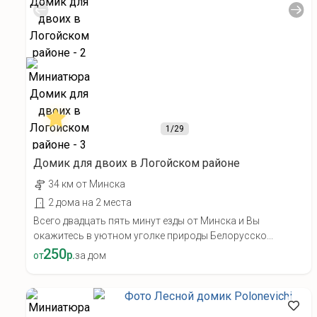
1
/29
Домик для двоих в Логойском районе
34 км от Минска
2 дома на 2 места
Всего двадцать пять минут езды от Минска и Вы
окажитесь в уютном уголке природы Белорусско...
250
р.
от
за дом