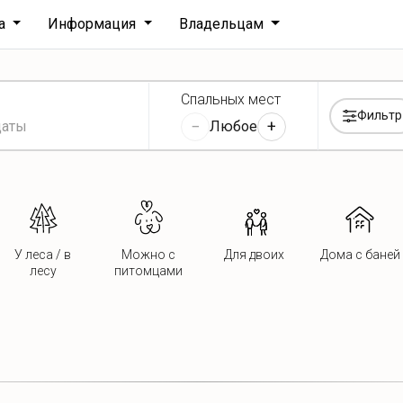
ха
Информация
Владельцам
Спальных мест
Фильтр
−
+
Любое
У леса / в
Можно с
Для двоих
Дома с баней
лесу
питомцами