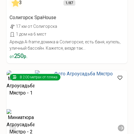
1
/87
Солигорск SpaHouse
17 км от Солигорска
1 дом на 6 мест
Аренда A-frame домика в Солигорске, есть баня, купель,
уличный бассейн. Кажется, везде так...
250
р.
от
В 200 метрах от пляжа