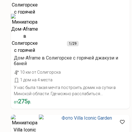
1
/29
Дом-Aframe в Солигорске с горячей джакузи и
баней
10 км от Солигорска
1 дом на 4 места
У нас была такая мечта построить домик на сутки в
Минской области. Где можно расслабиться...
275
р.
от