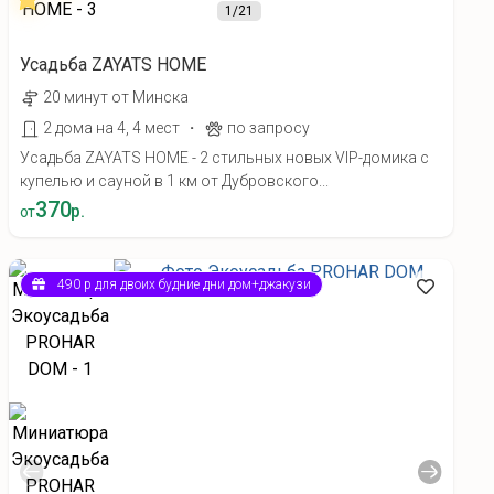
1
/21
Усадьба ZAYATS HOME
20 минут от Минска
·
2 дома на 4, 4 мест
по запросу
Усадьба ZAYATS HOME - 2 стильных новых VIP-домика с
купелью и сауной в 1 км от Дубровского...
370
р.
от
490 р для двоих будние дни дом+джакузи