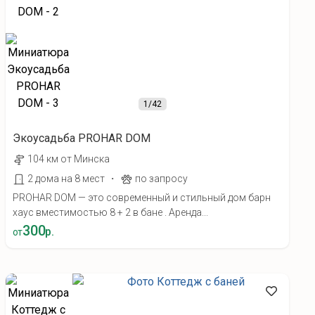
1
/42
Экоусадьба PROHAR DOM
104 км от Минска
·
2 дома на 8 мест
по запросу
PROHAR DOM — это современный и стильный дом барн
хаус вместимостью 8 + 2 в бане . Аренда...
300
р.
от