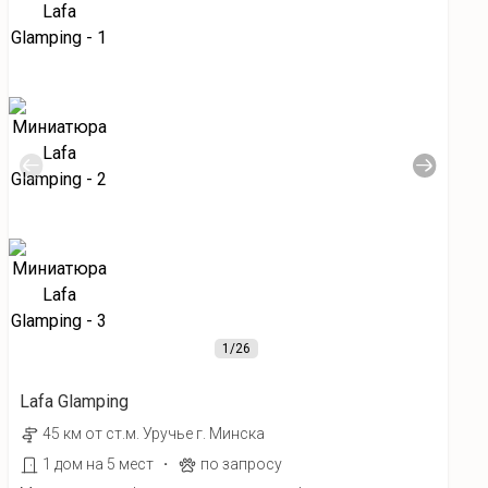
1
/26
Lafa Glamping
45 км от ст.м. Уручье г. Минска
·
1 дом на 5 мест
по запросу