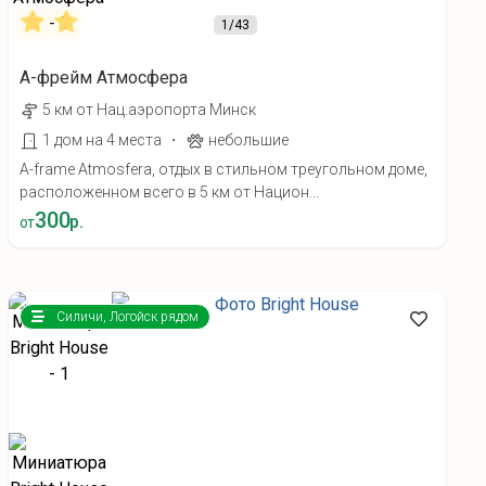
1
/43
А-фрейм Атмосфера
5 км от Нац.аэропорта Минск
·
1 дом на 4 места
небольшие
A-frame Atmosfera, отдых в стильном треугольном доме,
расположенном всего в 5 км от Национ...
300
р.
от
Силичи, Логойск рядом