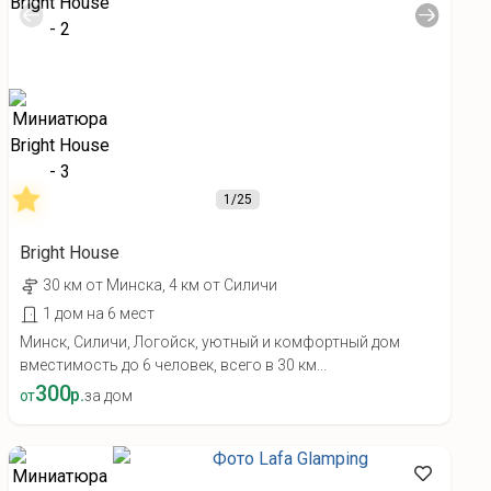
1
/25
Bright House
30 км от Минска, 4 км от Силичи
1 дом на 6 мест
Минск, Силичи, Логойск, уютный и комфортный дом
вместимость до 6 человек, всего в 30 км...
300
р.
от
за дом