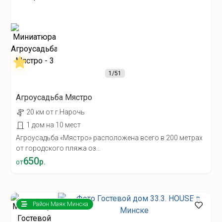
1
/51
Агроусадьба Мястро
20 км от г.Нарочь
1 дом на 10 мест
Агроусадьба «Мястро» расположена всего в 200 метрах
от городского пляжа оз...
650
р.
от
Район Маяк Минска