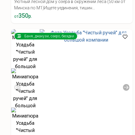
Уютный лесной дом у озера в окружении леса (50 км от
Минска по М1) ​Ищете уединения, тишин...
350
р.
от
Баня, джакузи, озеро, беседки