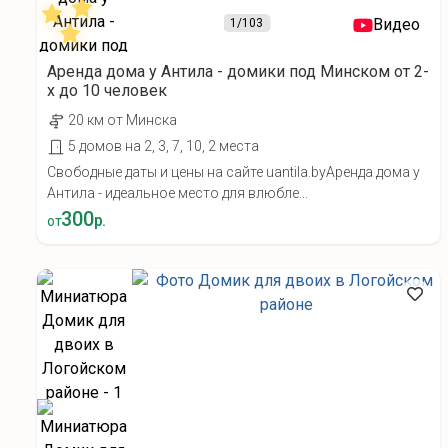
Видео
1
/103
Аренда дома у Антила - домики под Минском от 2-
х до 10 человек
20 км от Минска
5 домов на 2, 3, 7, 10, 2 места
Свободные даты и цены на сайте uantila.byАренда дома у
Антила - идеальное место для влюбле...
300
р.
от