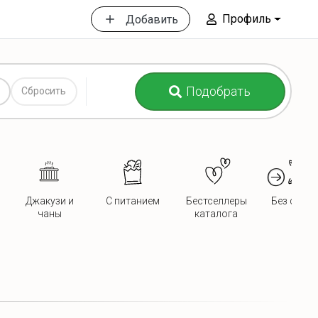
Профиль
Добавить
Подобрать
Сбросить
Джакузи и
С питанием
Бестселлеры
Без сосед
чаны
каталога