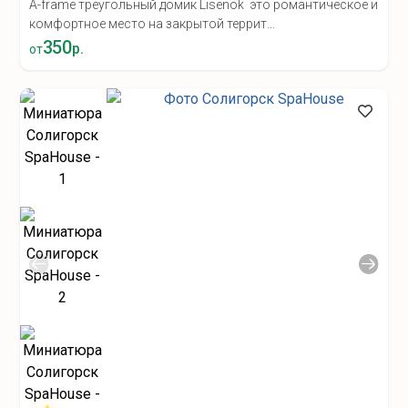
A-frame треугольный домик Lisenok это романтическое и
комфортное место на закрытой террит...
350
р.
от