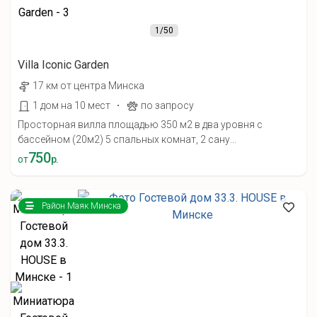
1
/50
Villa Iconic Garden
17 км от центра Минска
·
1 дом на 10 мест
по запросу
Просторная вилла площадью 350 м2 в два уровня с
бассейном (20м2) 5 спальных комнат, 2 сану...
750
от
р.
Район Маяк Минска