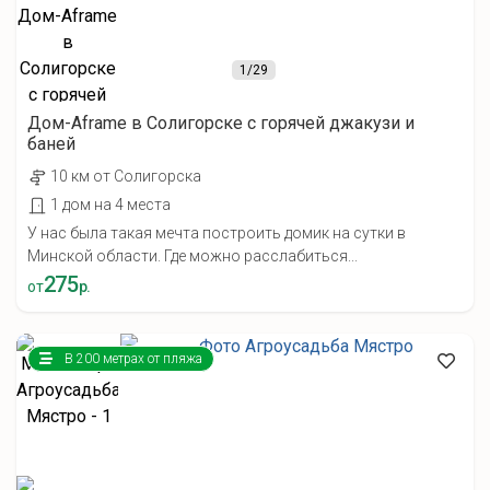
1
/29
Дом-Aframe в Солигорске с горячей джакузи и
баней
10 км от Солигорска
1 дом на 4 места
У нас была такая мечта построить домик на сутки в
Минской области. Где можно расслабиться...
275
от
р.
В 200 метрах от пляжа