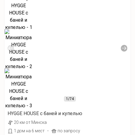
1
/74
HYGGE HOUSE с баней и купелью
20 км от Минска
·
1 дом на 6 мест
по запросу