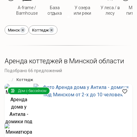
A-frame /
База
У озера
У леса / в
Мож
Barnhouse
отдыха
или реки
лесу
пито
Минск
Коттедж
Аренда коттеджей в Минской области
Подобрано 66 предложений
Коттедж
Дом с бассейном