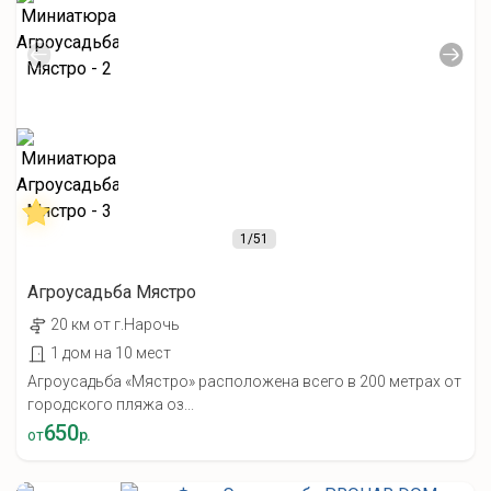
1
/51
Агроусадьба Мястро
20 км от г.Нарочь
1 дом на 10 мест
Агроусадьба «Мястро» расположена всего в 200 метрах от
городского пляжа оз...
650
от
р.