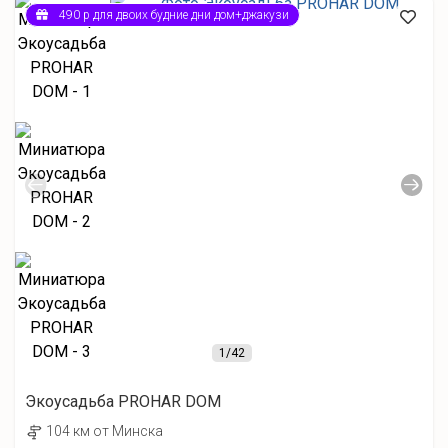
490 р для двоих будние дни дом+джакузи
1
/42
Экоусадьба PROHAR DOM
104 км от Минска