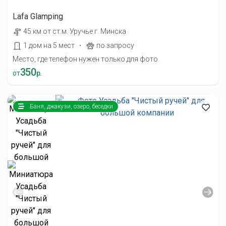
Lafa Glamping
45 км от ст.м. Уручье г. Минска
·
1 дом на 5 мест
по запросу
Место, где телефон нужен только для фото.
350
от
р.
Баня, джакузи, озеро, беседки