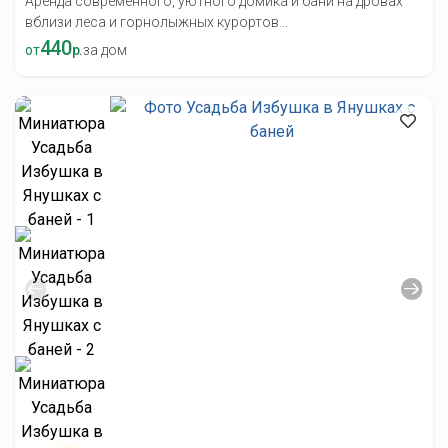
Аренда современного, уютного домика и бани на дровах
вблизи леса и горнолыжных курортов...
440
от
р.
за дом