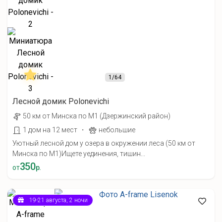
1
/64
Лесной домик Polonevichi
50 км от Минска по М1 (Дзержинский район)
·
1 дом на 12 мест
небольшие
Уютный лесной дом у озера в окружении леса (50 км от
Минска по М1) ​Ищете уединения, тишин...
350
от
р.
19-21 августа, 2 ночи