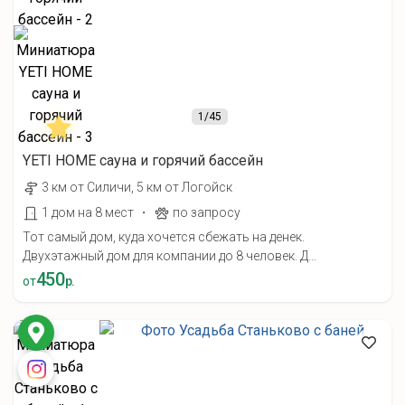
1
/45
YETI HOME cауна и горячий бассейн
3 км от Силичи, 5 км от Логойск
·
1 дом на 8 мест
по запросу
Тот самый дом, куда хочется сбежать на денек.
Двухэтажный дом для компании до 8 человек. Д...
450
от
р.