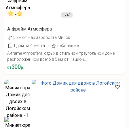
1
/43
А-фрейм Атмосфера
5 км от Нац.аэропорта Минск
·
1 дом на 4 места
небольшие
A-frame Atmosfera, отдых в стильном треугольном доме,
расположенном всего в 5 км от Национ...
300
от
р.