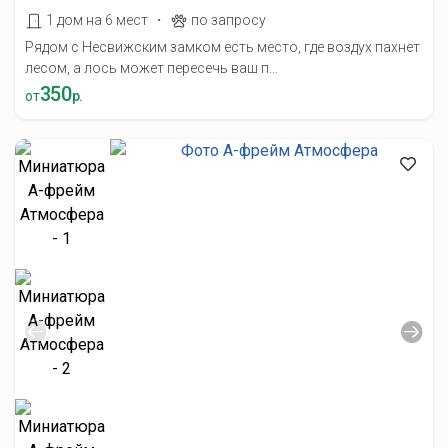
·
1 дом на 6 мест
по запросу
Рядом с Несвижским замком есть место, где воздух пахнет
лесом, а лось может пересечь ваш п...
350
от
р.