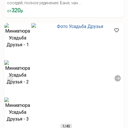
соседей, полное уединение. Баня, чан....
320
от
р.
1
/45