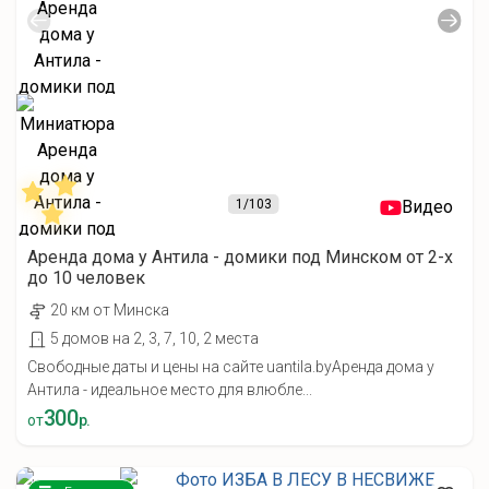
1
/103
Видео
Аренда дома у Антила - домики под Минском от 2-х
до 10 человек
20 км от Минска
5 домов на 2, 3, 7, 10, 2 места
Свободные даты и цены на сайте uantila.byАренда дома у
Антила - идеальное место для влюбле...
300
от
р.