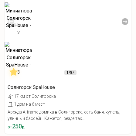
1
/87
Солигорск SpaHouse
17 км от Солигорска
1 дом на 6 мест
Аренда A-frame домика в Солигорске, есть баня, купель,
уличный бассейн. Кажется, везде так...
250
от
р.