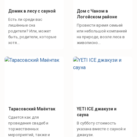
Домик в лесу с сауной
Дом с Чаном в
Логойском районе
Есть ли среди вас
лишённые сна
Провести время семьей
родители? Или, может
или небольшой компанией
быть, родители, которые
на природе, возле леса в
хотя...
живописно...
Тарасовский Маёнтак
YETI ICE джакузи и
сауна
Сдается как для
проведения свадеб и
В субботу стоимость
торжественных
указана вместе с сауной и
мероприятий, также и
джакузи.